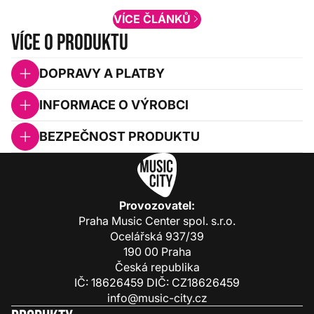
VÍCE ČLÁNKŮ
Více o produktu
DOPRAVY A PLATBY
INFORMACE O VÝROBCI
BEZPEČNOST PRODUKTU
Provozovatel:
Praha Music Center spol. s.r.o.
Ocelářská 937/39
190 00 Praha
Česká republika
IČ: 18626459 DIČ: CZ18626459
info@music-city.cz