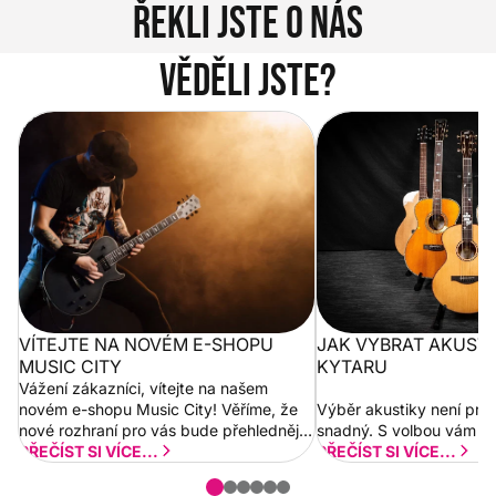
Řekli jste o nás
Věděli jste?
Vítejte na novém e-shopu Music
Jak vybrat akustickou
City
VÍTEJTE NA NOVÉM E-SHOPU
JAK VYBRAT AKUST
MUSIC CITY
KYTARU
Vážení zákazníci, vítejte na našem
novém e-shopu Music City! Věříme, že
Výběr akustiky není pro
nové rozhraní pro vás bude přehlednější
snadný. S volbou vám p
a rychlejší. Postupně budeme přidávat
PŘEČÍST SI VÍCE...
PŘEČÍST SI VÍCE...
nové funkcionality a vylepšovat stávající
obsah. Váš názor nás...