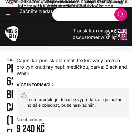
Vážení zákazníci, vítejte na našem novém e-shopu! Více
Vážení zákazníci, vítejte na našem novém e-shopu! Více informací
informací ke změnám se můžete dočíst zde.
ke změnám se můžete dočíst zde.
Začněte hledat
Translation missing:
CELKE
POLOŽE
cs.customer.wishlist
V KOŠÍK
0
BICÍ
CAJONY
PEARL PCJ-633BT BOOM BOX CAJON (TEXTURED FINISH)
CAJONY
Cajon, korpus: sklolaminát, texturovaný povrch
PEARL PCJ-
pro vyniknutí hry např. metličkou, barva: Black and
White
633BT
VÍCE INFORMACÍ
BOOM BOX
Tento produkt je dočasně vyprodán, ale je možno
CAJON
ho dále objednat, bude naskladněn.
(TEXTURED
Na objednání
9 240 Kč