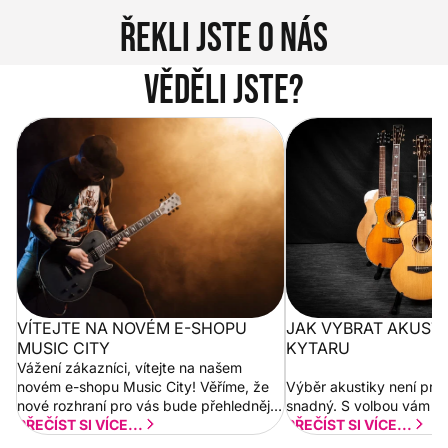
Řekli jste o nás
Věděli jste?
Vítejte na novém e-shopu Music
Jak vybrat akustickou
City
VÍTEJTE NA NOVÉM E-SHOPU
JAK VYBRAT AKUST
MUSIC CITY
KYTARU
Vážení zákazníci, vítejte na našem
novém e-shopu Music City! Věříme, že
Výběr akustiky není pro
nové rozhraní pro vás bude přehlednější
snadný. S volbou vám p
a rychlejší. Postupně budeme přidávat
PŘEČÍST SI VÍCE...
PŘEČÍST SI VÍCE...
nové funkcionality a vylepšovat stávající