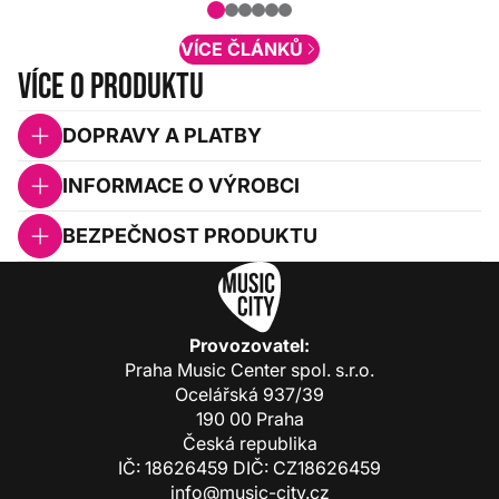
obsah. Váš názor nás...
VÍCE ČLÁNKŮ
Více o produktu
DOPRAVY A PLATBY
INFORMACE O VÝROBCI
BEZPEČNOST PRODUKTU
Provozovatel:
Praha Music Center spol. s.r.o.
Ocelářská 937/39
190 00 Praha
Česká republika
IČ: 18626459 DIČ: CZ18626459
info@music-city.cz