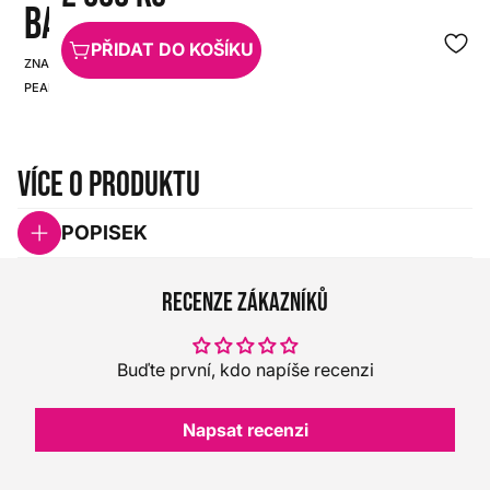
BALENÍ)
PŘIDAT DO KOŠÍKU
ZNAČKA:
SKU:
PEARL
HX0000000024733
Více o produktu
POPISEK
Recenze zákazníků
Buďte první, kdo napíše recenzi
Napsat recenzi