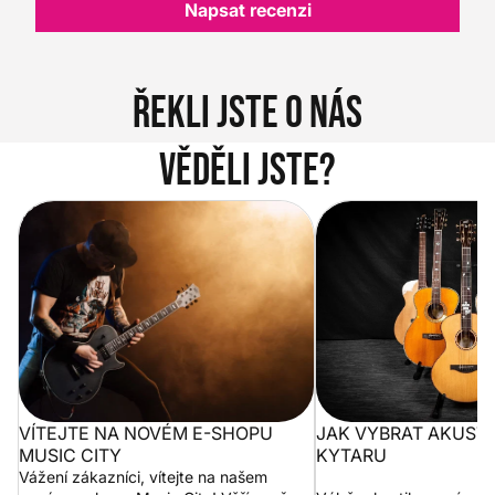
Napsat recenzi
Řekli jste o nás
Věděli jste?
Vítejte na novém e-shopu Music
Jak vybrat akustickou
City
VÍTEJTE NA NOVÉM E-SHOPU
JAK VYBRAT AKUST
MUSIC CITY
KYTARU
Vážení zákazníci, vítejte na našem