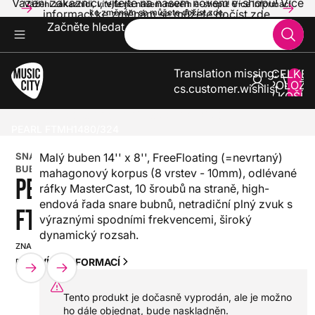
Vážení zákazníci, vítejte na našem novém e-shopu! Více
Vážení zákazníci, vítejte na našem novém e-shopu! Více informací
informací ke změnám se můžete dočíst zde.
ke změnám se můžete dočíst zde.
Začněte hledat
Translation missing:
CELKE
POLOŽE
cs.customer.wishlist
V KOŠÍK
0
BICÍ
AKUSTICKÉ BICÍ
SNARE BUBÍNKY
PEARL FTMH1480/324
SNARE
Malý buben 14'' x 8'', FreeFloating (=nevrtaný)
BUBÍNEK
mahagonový korpus (8 vrstev - 10mm), odlévané
PEARL
ráfky MasterCast, 10 šroubů na straně, high-
endová řada snare bubnů, netradiční plný zvuk s
FTMH1480/324
výraznými spodními frekvencemi, široký
dynamický rozsah.
ZNAČKA:
SKU:
VÍCE INFORMACÍ
PEARL
HX0000000067846
Tento produkt je dočasně vyprodán, ale je možno
ho dále objednat, bude naskladněn.