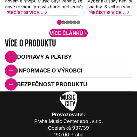
novém e-shopu Music City! Věříme, že
Výběr akustiky není pro
nové rozhraní pro vás bude přehlednější
snadný. S volbou vám p
a rychlejší. Postupně budeme přidávat
PŘEČÍST SI VÍCE...
PŘEČÍST SI VÍCE...
nové funkcionality a vylepšovat stávající
obsah. Váš názor nás...
VÍCE ČLÁNKŮ
Více o produktu
DOPRAVY A PLATBY
INFORMACE O VÝROBCI
BEZPEČNOST PRODUKTU
Provozovatel:
Praha Music Center spol. s.r.o.
Ocelářská 937/39
190 00 Praha