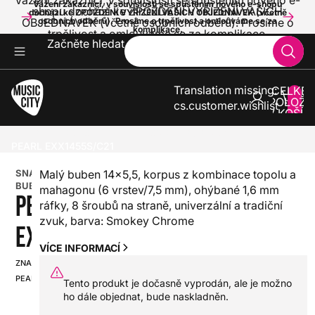
Vážení zákazníci, v souvislosti se spuštěním nového e-
Vážení zákazníci, v souvislosti se spuštěním nového e-shopu
shopu dochází ke ZPOŽDĚNÍ VYŘÍZENÍ VAŠICH
dochází ke ZPOŽDĚNÍ VYŘÍZENÍ VAŠICH OBJEDNÁVEK (včetně
OBJEDNÁVEK (včetně osobních odběrů). Prosíme o
osobních odběrů). Prosíme o trpělivost a omlouváme se za
komplikace.
trpělivost a omlouváme se za komplikace.
Začněte hledat
Translation missing:
CELKE
POLOŽE
cs.customer.wishlist
V KOŠÍK
0
BICÍ
AKUSTICKÉ BICÍ
SNARE BUBÍNKY
PEARL EXX1455S/C21
SNARE
Malý buben 14x5,5, korpus z kombinace topolu a
BUBÍNEK
mahagonu (6 vrstev/7,5 mm), ohýbané 1,6 mm
PEARL
ráfky, 8 šroubů na straně, univerzální a tradiční
zvuk, barva: Smokey Chrome
EXX1455S/C21
VÍCE INFORMACÍ
ZNAČKA:
SKU:
PEARL
HX0000000060742
Tento produkt je dočasně vyprodán, ale je možno
ho dále objednat, bude naskladněn.