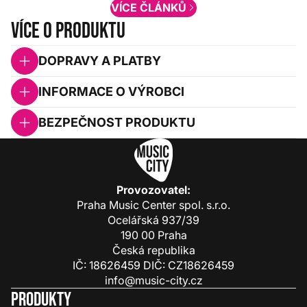
VÍCE ČLÁNKŮ
Více o produktu
DOPRAVY A PLATBY
INFORMACE O VÝROBCI
BEZPEČNOST PRODUKTU
Provozovatel:
Praha Music Center spol. s.r.o.
Ocelářská 937/39
190 00 Praha
Česká republika
IČ: 18626459 DIČ: CZ18626459
info@music-city.cz
Produkty