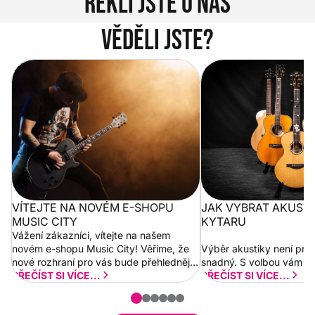
Řekli jste o nás
Věděli jste?
Vítejte na novém e-shopu Music
Jak vybrat akustickou
City
VÍTEJTE NA NOVÉM E-SHOPU
JAK VYBRAT AKUST
MUSIC CITY
KYTARU
Vážení zákazníci, vítejte na našem
novém e-shopu Music City! Věříme, že
Výběr akustiky není pro
nové rozhraní pro vás bude přehlednější
snadný. S volbou vám p
a rychlejší. Postupně budeme přidávat
PŘEČÍST SI VÍCE...
PŘEČÍST SI VÍCE...
nové funkcionality a vylepšovat stávající
obsah. Váš názor nás...