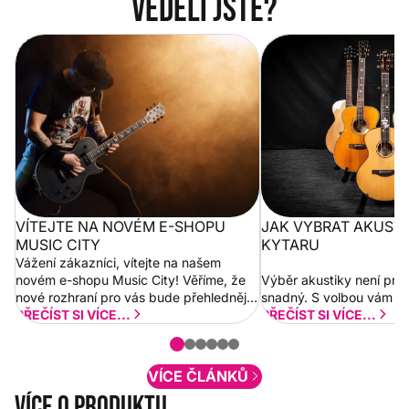
Věděli jste?
Vítejte na novém e-shopu Music
Jak vybrat akustickou
City
VÍTEJTE NA NOVÉM E-SHOPU
JAK VYBRAT AKUST
MUSIC CITY
KYTARU
Vážení zákazníci, vítejte na našem
novém e-shopu Music City! Věříme, že
Výběr akustiky není pro
nové rozhraní pro vás bude přehlednější
snadný. S volbou vám p
a rychlejší. Postupně budeme přidávat
PŘEČÍST SI VÍCE...
PŘEČÍST SI VÍCE...
nové funkcionality a vylepšovat stávající
obsah. Váš názor nás...
VÍCE ČLÁNKŮ
Více o produktu