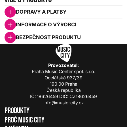
DOPRAVY A PLATBY
INFORMACE O VÝROBCI
BEZPEČNOST PRODUKTU
Provozovatel:
Praha Music Center spol. s.r.o.
Ocelářská 937/39
190 00 Praha
Česká republika
IČ: 18626459 DIČ: CZ18626459
info@music-city.cz
Produkty
Proč Music City