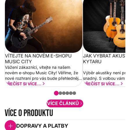
City
VÍTEJTE NA NOVÉM E-SHOPU
JAK VYBRAT AKUST
MUSIC CITY
KYTARU
Vážení zákazníci, vítejte na našem
novém e-shopu Music City! Věříme, že
Výběr akustiky není pro
nové rozhraní pro vás bude přehlednější
snadný. S volbou vám p
a rychlejší. Postupně budeme přidávat
PŘEČÍST SI VÍCE...
PŘEČÍST SI VÍCE...
nové funkcionality a vylepšovat stávající
obsah. Váš názor nás...
VÍCE ČLÁNKŮ
Více o produktu
DOPRAVY A PLATBY