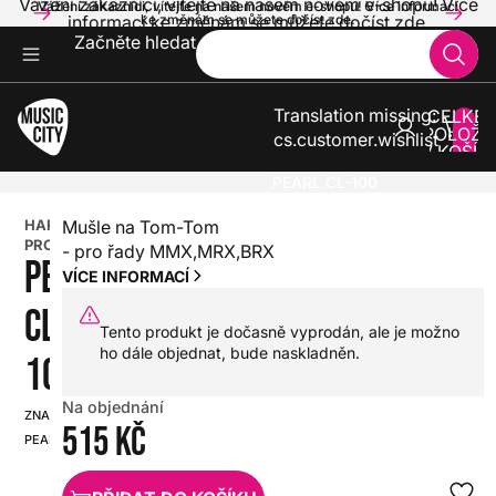
Vážení zákazníci, vítejte na našem novém e-shopu! Více
Vážení zákazníci, vítejte na našem novém e-shopu! Více informací
informací ke změnám se můžete dočíst zde.
ke změnám se můžete dočíst zde.
Začněte hledat
Translation missing:
CELKE
POLOŽE
cs.customer.wishlist
V KOŠÍK
0
BICÍ
HARDWARE PRO BICÍ
PEARL CL-100
HARDWARE
Mušle na Tom-Tom
PRO BICÍ
- pro řady MMX,MRX,BRX
PEARL
VÍCE INFORMACÍ
CL-
Tento produkt je dočasně vyprodán, ale je možno
ho dále objednat, bude naskladněn.
100
Na objednání
ZNAČKA:
SKU:
515 Kč
PEARL
HX0000000002772