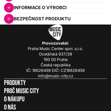
INFORMACE O VÝROBCI
BEZPEČNOST PRODUKTU
Provozovatel:
Praha Music Center spol. s.r.o.
Ocelářská 937/39
190 00 Praha
Česká republika
IČ: 18626459 DIČ: CZ18626459
info@music-city.cz
Produkty
Proč Music City
O nákupu
O nás