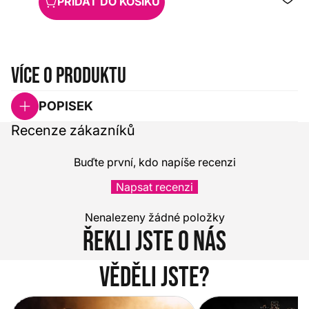
PŘIDAT DO KOŠÍKU
Více o produktu
POPISEK
Recenze zákazníků
Buďte první, kdo napíše recenzi
Napsat recenzi
Nenalezeny žádné položky
Řekli jste o nás
Věděli jste?
Vítejte na novém e-shopu Music
Jak vybrat akustickou