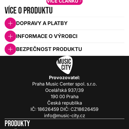
VÍCE ČLÁNKŮ
Více o produktu
DOPRAVY A PLATBY
INFORMACE O VÝROBCI
BEZPEČNOST PRODUKTU
Provozovatel:
Praha Music Center spol. s.r.o.
Ocelářská 937/39
190 00 Praha
Česká republika
IČ: 18626459 DIČ: CZ18626459
info@music-city.cz
Produkty