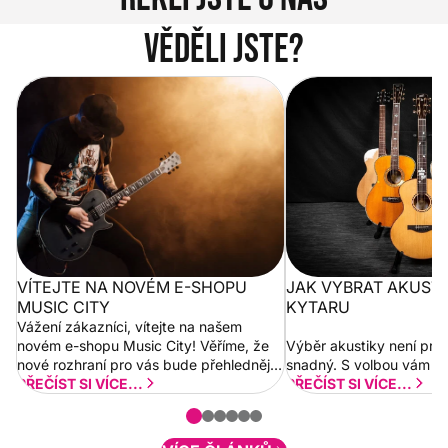
Věděli jste?
Vítejte na novém e-shopu Music
Jak vybrat akustickou
City
VÍTEJTE NA NOVÉM E-SHOPU
JAK VYBRAT AKUST
MUSIC CITY
KYTARU
Vážení zákazníci, vítejte na našem
novém e-shopu Music City! Věříme, že
Výběr akustiky není pro
nové rozhraní pro vás bude přehlednější
snadný. S volbou vám p
a rychlejší. Postupně budeme přidávat
PŘEČÍST SI VÍCE...
PŘEČÍST SI VÍCE...
nové funkcionality a vylepšovat stávající
obsah. Váš názor nás...