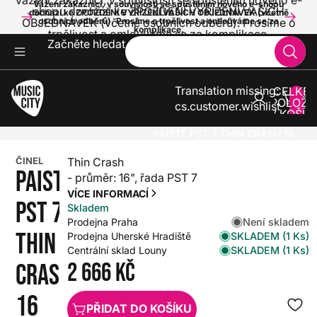
Vážení zákazníci, v souvislosti se spuštěním nového e-
Vážení zákazníci, v souvislosti se spuštěním nového e-shopu
shopu dochází ke ZPOŽDĚNÍ VYŘÍZENÍ VAŠICH
dochází ke ZPOŽDĚNÍ VYŘÍZENÍ VAŠICH OBJEDNÁVEK (včetně
OBJEDNÁVEK (včetně osobních odběrů). Prosíme o
osobních odběrů). Prosíme o trpělivost a omlouváme se za
komplikace.
trpělivost a omlouváme se za komplikace.
Začněte hledat
Translation missing:
CELKE
POLOŽE
cs.customer.wishlist
V KOŠÍK
0
BICÍ
ČINELY
CRASH
PAISTE PST 7 THIN CRASH 16
ČINEL
Thin Crash
PAISTE
- průměr: 16", řada PST 7
VÍCE INFORMACÍ
PST 7
Skladem
Není skladem
Prodejna Praha
THIN
SKLADEM (1 Ks)
Prodejna Uherské Hradiště
SKLADEM (1 Ks)
Centrální sklad Louny
2 666 Kč
CRASH
16
PŘIDAT DO KOŠÍKU