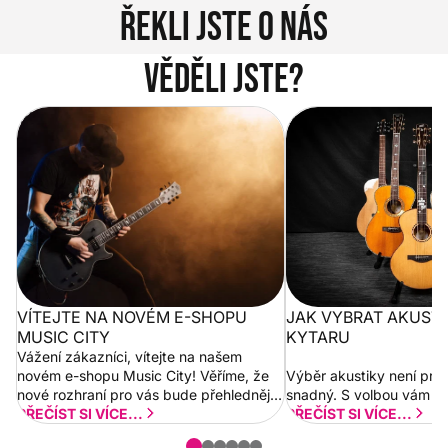
Řekli jste o nás
Věděli jste?
Vítejte na novém e-shopu Music
Jak vybrat akustickou
City
VÍTEJTE NA NOVÉM E-SHOPU
JAK VYBRAT AKUST
MUSIC CITY
KYTARU
Vážení zákazníci, vítejte na našem
novém e-shopu Music City! Věříme, že
Výběr akustiky není pro
nové rozhraní pro vás bude přehlednější
snadný. S volbou vám p
a rychlejší. Postupně budeme přidávat
PŘEČÍST SI VÍCE...
PŘEČÍST SI VÍCE...
nové funkcionality a vylepšovat stávající