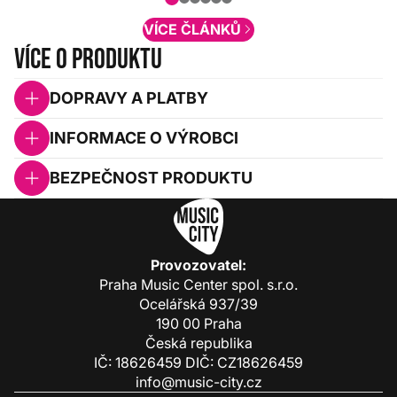
obsah. Váš názor nás...
VÍCE ČLÁNKŮ
Více o produktu
DOPRAVY A PLATBY
INFORMACE O VÝROBCI
BEZPEČNOST PRODUKTU
Provozovatel:
Praha Music Center spol. s.r.o.
Ocelářská 937/39
190 00 Praha
Česká republika
IČ: 18626459 DIČ: CZ18626459
info@music-city.cz