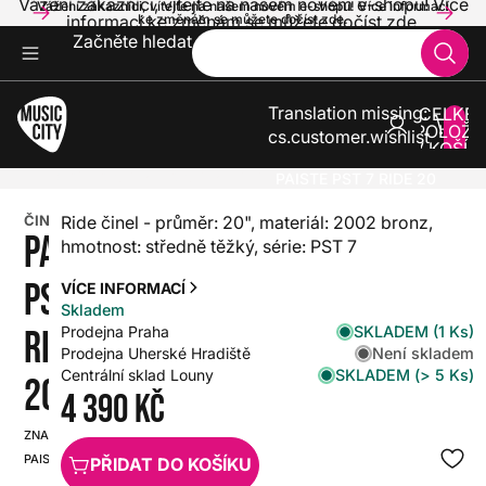
Vážení zákazníci, vítejte na našem novém e-shopu! Více
Vážení zákazníci, vítejte na našem novém e-shopu! Více informací
informací ke změnám se můžete dočíst zde.
ke změnám se můžete dočíst zde.
Začněte hledat
Translation missing:
CELKE
POLOŽE
cs.customer.wishlist
V KOŠÍK
0
BICÍ
ČINELY
ČINELY RIDE
PAISTE PST 7 RIDE 20
ČINEL
Ride činel - průměr: 20", materiál: 2002 bronz,
PAISTE
hmotnost: středně těžký, série: PST 7
PST 7
VÍCE INFORMACÍ
Skladem
SKLADEM (1 Ks)
Prodejna Praha
RIDE
Není skladem
Prodejna Uherské Hradiště
SKLADEM (> 5 Ks)
Centrální sklad Louny
20
4 390 Kč
ZNAČKA:
SKU:
PAISTE
HX0000000037249
PŘIDAT DO KOŠÍKU