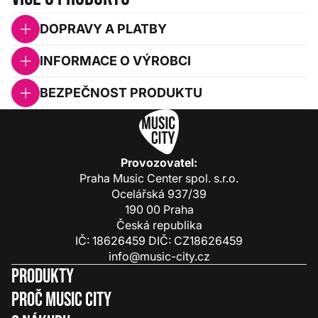
DOPRAVY A PLATBY
INFORMACE O VÝROBCI
BEZPEČNOST PRODUKTU
Provozovatel:
Praha Music Center spol. s.r.o.
Ocelářská 937/39
190 00 Praha
Česká republika
IČ: 18626459 DIČ: CZ18626459
info@music-city.cz
Produkty
Proč Music City