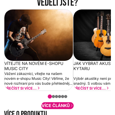
Věděli jste?
Vítejte na novém e-shopu Music
Jak vybrat akustickou
City
VÍTEJTE NA NOVÉM E-SHOPU
JAK VYBRAT AKUST
MUSIC CITY
KYTARU
Vážení zákazníci, vítejte na našem
novém e-shopu Music City! Věříme, že
Výběr akustiky není pro
nové rozhraní pro vás bude přehlednější
snadný. S volbou vám p
a rychlejší. Postupně budeme přidávat
PŘEČÍST SI VÍCE...
PŘEČÍST SI VÍCE...
nové funkcionality a vylepšovat stávající
obsah. Váš názor nás...
VÍCE ČLÁNKŮ
Více o produktu