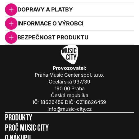
DOPRAVY A PLATBY
INFORMACE O VÝROBCI
BEZPEČNOST PRODUKTU
Provozovatel:
Praha Music Center spol. s.r.o.
Ocelářská 937/39
190 00 Praha
Česká republika
IČ: 18626459 DIČ: CZ18626459
info@music-city.cz
Produkty
Proč Music City
O nákupu