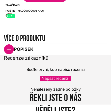
ZNAČKA:
SKU:
PAISTE
HX0000000057706
AKCE
Více o produktu
POPISEK
Recenze zákazníků
Buďte první, kdo napíše recenzi
Napsat recenzi
Nenalezeny žádné položky
Řekli jste o nás
Věděli jste?