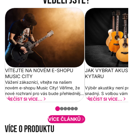
Vítejte na novém e-shopu Music
Jak vybrat akustickou
City
VÍTEJTE NA NOVÉM E-SHOPU
JAK VYBRAT AKUST
MUSIC CITY
KYTARU
Vážení zákazníci, vítejte na našem
novém e-shopu Music City! Věříme, že
Výběr akustiky není pro
nové rozhraní pro vás bude přehlednější
snadný. S volbou vám p
a rychlejší. Postupně budeme přidávat
PŘEČÍST SI VÍCE...
PŘEČÍST SI VÍCE...
nové funkcionality a vylepšovat stávající
obsah. Váš názor nás...
VÍCE ČLÁNKŮ
Více o produktu