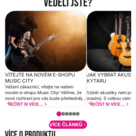
Věděli jste?
Vítejte na novém e-shopu Music
Jak vybrat akustickou
City
VÍTEJTE NA NOVÉM E-SHOPU
JAK VYBRAT AKUST
MUSIC CITY
KYTARU
Vážení zákazníci, vítejte na našem
novém e-shopu Music City! Věříme, že
Výběr akustiky není pro
nové rozhraní pro vás bude přehlednější
snadný. S volbou vám p
a rychlejší. Postupně budeme přidávat
PŘEČÍST SI VÍCE...
PŘEČÍST SI VÍCE...
nové funkcionality a vylepšovat stávající
obsah. Váš názor nás...
VÍCE ČLÁNKŮ
Více o produktu