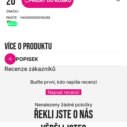
20
PŘIDAT DO KOŠÍKU
ZNAČKA:
SKU:
PAISTE
HX0000000016288
AKCE
Více o produktu
POPISEK
Recenze zákazníků
Buďte první, kdo napíše recenzi
Napsat recenzi
Nenalezeny žádné položky
Řekli jste o nás