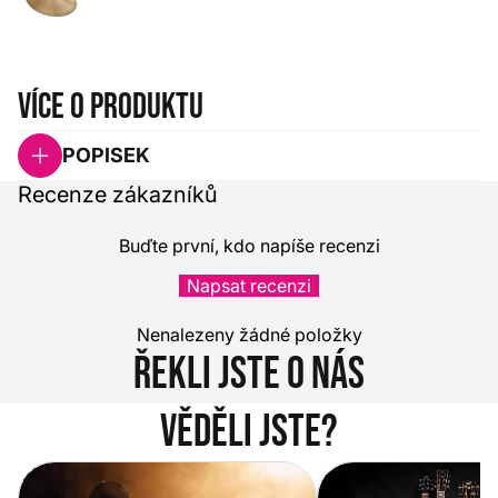
Více o produktu
POPISEK
Recenze zákazníků
Buďte první, kdo napíše recenzi
Napsat recenzi
Nenalezeny žádné položky
Řekli jste o nás
Věděli jste?
Vítejte na novém e-shopu Music
Jak vybrat akustickou