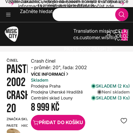
Vážení zákazníci, vítejte na našem novém e-shopu! Více
Vážení zákazníci, vítejte na našem novém e-shopu! Více informací
informací ke změnám se můžete dočíst zde.
ke změnám se můžete dočíst zde.
Začněte hledat
Translation missing:
CELKE
POLOŽE
cs.customer.wishlist
V KOŠÍK
0
BICÍ
ČINELY
CRASH
PAISTE 2002 CRASH 20
ČINEL
Crash činel
PAISTE
- průměr: 20", řada: 2002
VÍCE INFORMACÍ
2002
Skladem
SKLADEM (2 Ks)
Prodejna Praha
CRASH
Není skladem
Prodejna Uherské Hradiště
SKLADEM (3 Ks)
Centrální sklad Louny
8 999 Kč
20
ZNAČKA:
SKU:
PŘIDAT DO KOŠÍKU
PAISTE
HX0000000003016