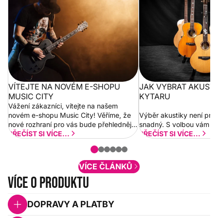
City
VÍTEJTE NA NOVÉM E-SHOPU
JAK VYBRAT AKUST
MUSIC CITY
KYTARU
Vážení zákazníci, vítejte na našem
novém e-shopu Music City! Věříme, že
Výběr akustiky není pro
nové rozhraní pro vás bude přehlednější
snadný. S volbou vám p
a rychlejší. Postupně budeme přidávat
PŘEČÍST SI VÍCE...
PŘEČÍST SI VÍCE...
nové funkcionality a vylepšovat stávající
obsah. Váš názor nás...
VÍCE ČLÁNKŮ
Více o produktu
DOPRAVY A PLATBY