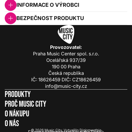
INFORMACE O VÝROBCI
BEZPEČNOST PRODUKTU
Provozovatel:
Praha Music Center spol. s.r.o.
Ocelářská 937/39
190 00 Praha
Česká republika
IČ: 18626459 DIČ: CZ18626459
info@music-city.cz
Produkty
Proč Music City
O nákupu
O nás
© 2026
Music City
.
Vytvořilo
Digismoothie
Facebook
Instagram
Youtube
Tiktok