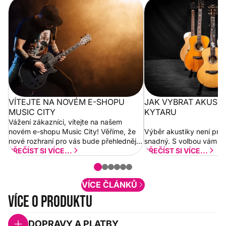
Vítejte na novém e-shopu Music
Jak vybrat akustickou
City
VÍTEJTE NA NOVÉM E-SHOPU
JAK VYBRAT AKUST
MUSIC CITY
KYTARU
Vážení zákazníci, vítejte na našem
novém e-shopu Music City! Věříme, že
Výběr akustiky není pro
nové rozhraní pro vás bude přehlednější
snadný. S volbou vám p
a rychlejší. Postupně budeme přidávat
PŘEČÍST SI VÍCE...
PŘEČÍST SI VÍCE...
nové funkcionality a vylepšovat stávající
obsah. Váš názor nás...
VÍCE ČLÁNKŮ
Více o produktu
DOPRAVY A PLATBY