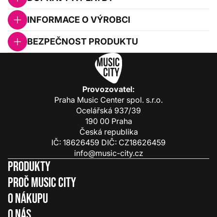
INFORMACE O VÝROBCI
BEZPEČNOST PRODUKTU
Provozovatel:
Praha Music Center spol. s.r.o.
Ocelářská 937/39
190 00 Praha
Česká republika
IČ: 18626459 DIČ: CZ18626459
info@music-city.cz
Produkty
Proč Music City
O nákupu
O nás