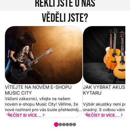
Řekli jste o nás
Věděli jste?
Vítejte na novém e-shopu Music
Jak vybrat akustickou
City
VÍTEJTE NA NOVÉM E-SHOPU
JAK VYBRAT AKUST
MUSIC CITY
KYTARU
Vážení zákazníci, vítejte na našem
novém e-shopu Music City! Věříme, že
Výběr akustiky není pro
nové rozhraní pro vás bude přehlednější
snadný. S volbou vám p
a rychlejší. Postupně budeme přidávat
PŘEČÍST SI VÍCE...
PŘEČÍST SI VÍCE...
nové funkcionality a vylepšovat stávající
obsah. Váš názor nás...