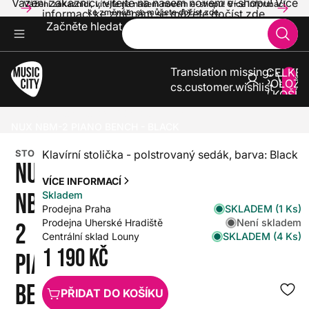
Vážení zákazníci, vítejte na našem novém e-shopu! Více
Vážení zákazníci, vítejte na našem novém e-shopu! Více informací
informací ke změnám se můžete dočíst zde.
ke změnám se můžete dočíst zde.
Začněte hledat
Translation missing:
CELKE
POLOŽE
cs.customer.wishlist
V KOŠÍK
0
KLÁVESY
STOLIČKY A SEDÁKY
NUX NBM-2 PIANO BENCH - BLACK
STOLIČKA
Klavírní stolička - polstrovaný sedák, barva: Black
NUX
VÍCE INFORMACÍ
NBM-
Skladem
SKLADEM (1 Ks)
Prodejna Praha
Není skladem
Prodejna Uherské Hradiště
2
SKLADEM (4 Ks)
Centrální sklad Louny
1 190 Kč
PIANO
BENCH
PŘIDAT DO KOŠÍKU