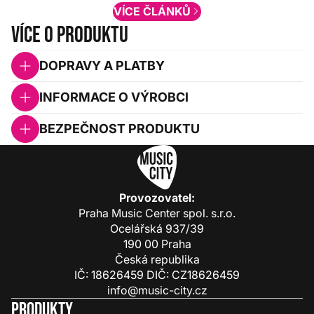
VÍCE ČLÁNKŮ
Více o produktu
DOPRAVY A PLATBY
INFORMACE O VÝROBCI
BEZPEČNOST PRODUKTU
Provozovatel:
Praha Music Center spol. s.r.o.
Ocelářská 937/39
190 00 Praha
Česká republika
IČ: 18626459 DIČ: CZ18626459
info@music-city.cz
Produkty