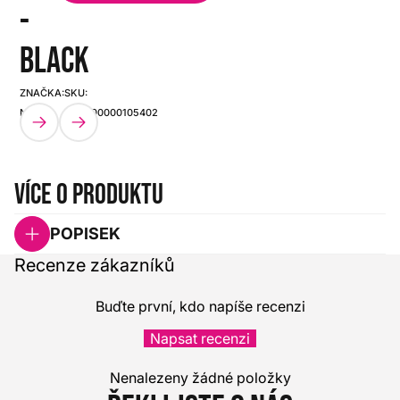
-
BLACK
ZNAČKA:
SKU:
NUX
HX0000000105402
Více o produktu
POPISEK
Recenze zákazníků
Buďte první, kdo napíše recenzi
Napsat recenzi
Nenalezeny žádné položky