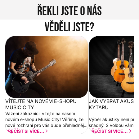
Řekli jste o nás
Věděli jste?
Vítejte na novém e-shopu Music
Jak vybrat akustickou
City
VÍTEJTE NA NOVÉM E-SHOPU
JAK VYBRAT AKUST
MUSIC CITY
KYTARU
Vážení zákazníci, vítejte na našem
novém e-shopu Music City! Věříme, že
Výběr akustiky není pro
nové rozhraní pro vás bude přehlednější
snadný. S volbou vám p
a rychlejší. Postupně budeme přidávat
PŘEČÍST SI VÍCE...
PŘEČÍST SI VÍCE...
nové funkcionality a vylepšovat stávající