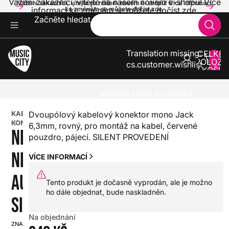
Vážení zákazníci, vítejte na našem novém e-shopu! Více
Vážení zákazníci, vítejte na našem novém e-shopu! Více informací
informací ke změnám se můžete dočíst zde.
ke změnám se můžete dočíst zde.
Začněte hledat
Translation missing:
CELKE
POLOŽE
cs.customer.wishlist
V KOŠÍK
0
ZVUK A SVĚTLA
KABELY A KONEKTORY
KABELOVÉ KONEKTORY
NEUTRIK NP2X-AU-SILENT
KABELOVÉ
Dvoupólový kabelový konektor mono Jack
KONEKTORY
6,3mm, rovný, pro montáž na kabel, červené
NEUTRIK
pouzdro, pájecí. SILENT PROVEDENÍ
NP2X-
VÍCE INFORMACÍ
AU-
Tento produkt je dočasně vyprodán, ale je možno
ho dále objednat, bude naskladněn.
SILENT
Na objednání
ZNAČKA:
SKU: