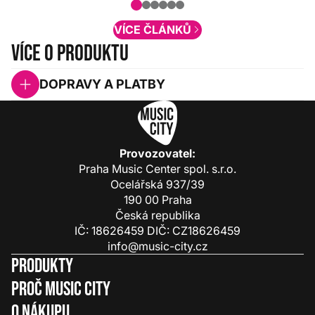
obsah. Váš názor nás...
VÍCE ČLÁNKŮ
Více o produktu
DOPRAVY A PLATBY
Provozovatel:
Praha Music Center spol. s.r.o.
Ocelářská 937/39
190 00 Praha
Česká republika
IČ: 18626459 DIČ: CZ18626459
info@music-city.cz
Produkty
Proč Music City
O nákupu