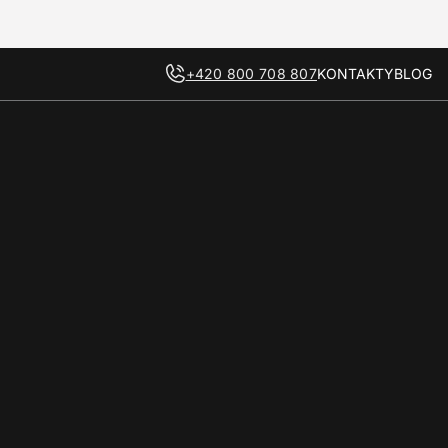
+420 800 708 807
KONTAKTY
BLOG