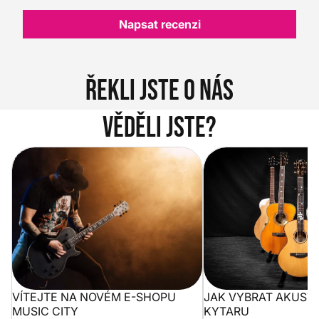
Napsat recenzi
Řekli jste o nás
Věděli jste?
Vítejte na novém e-shopu Music
Jak vybrat akustickou
City
VÍTEJTE NA NOVÉM E-SHOPU
JAK VYBRAT AKUST
MUSIC CITY
KYTARU