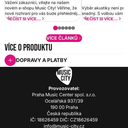
Vážení zákazníci, vítejte na našem
novém e-shopu Music City! Věříme, že
Výběr akustiky není pro
nové rozhraní pro vás bude přehlednější
snadný. S volbou vám p
a rychlejší. Postupně budeme přidávat
PŘEČÍST SI VÍCE...
PŘEČÍST SI VÍCE...
nové funkcionality a vylepšovat stávající
obsah. Váš názor nás...
VÍCE ČLÁNKŮ
Více o produktu
DOPRAVY A PLATBY
Provozovatel:
Praha Music Center spol. s.r.o.
Ocelářská 937/39
190 00 Praha
Česká republika
IČ: 18626459 DIČ: CZ18626459
info@music-city.cz