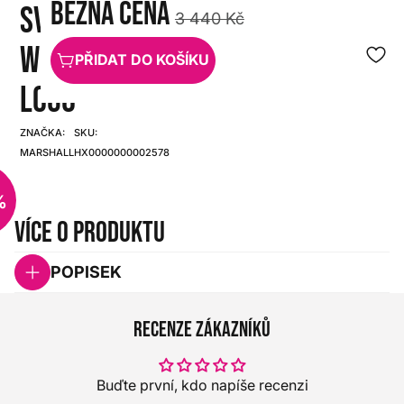
Běžná cena
SVETLANA
3 440 Kč
WHITE
PŘIDAT DO KOŠÍKU
LOGO
ZNAČKA:
SKU:
MARSHALL
HX0000000002578
%
Více o produktu
POPISEK
Recenze zákazníků
Buďte první, kdo napíše recenzi