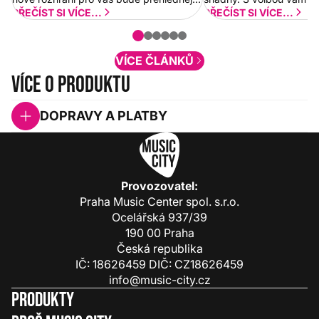
a rychlejší. Postupně budeme přidávat
PŘEČÍST SI VÍCE...
PŘEČÍST SI VÍCE...
nové funkcionality a vylepšovat stávající
obsah. Váš názor nás...
VÍCE ČLÁNKŮ
Více o produktu
DOPRAVY A PLATBY
Provozovatel:
Praha Music Center spol. s.r.o.
Ocelářská 937/39
190 00 Praha
Česká republika
IČ: 18626459 DIČ: CZ18626459
info@music-city.cz
Produkty