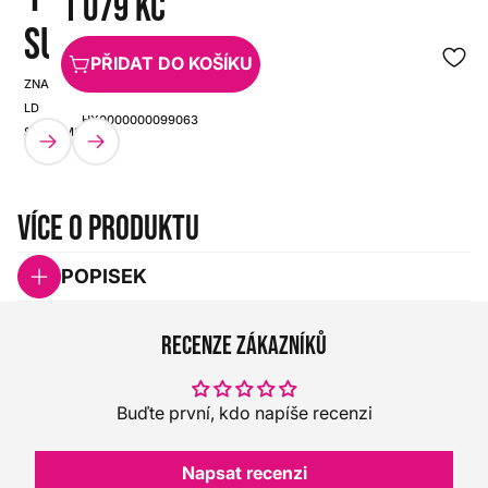
1 079 Kč
SUB PC
PŘIDAT DO KOŠÍKU
ZNAČKA:
SKU:
LD
HX0000000099063
SYSTEMS
Více o produktu
POPISEK
Recenze zákazníků
Buďte první, kdo napíše recenzi
Napsat recenzi