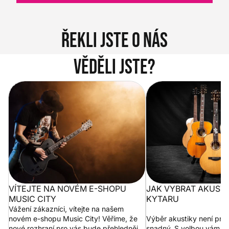
Řekli jste o nás
Věděli jste?
Vítejte na novém e-shopu Music
Jak vybrat akustickou
City
VÍTEJTE NA NOVÉM E-SHOPU
JAK VYBRAT AKUST
MUSIC CITY
KYTARU
Vážení zákazníci, vítejte na našem
novém e-shopu Music City! Věříme, že
Výběr akustiky není pro
nové rozhraní pro vás bude přehlednější
snadný. S volbou vám p