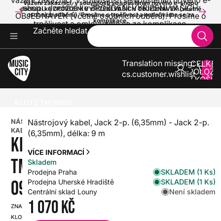
Vážení zákazníci, v souvislosti se spuštěním nového e-
Vážení zákazníci, v souvislosti se spuštěním nového e-shopu
shopu dochází ke ZPOŽDĚNÍ VYŘÍZENÍ VAŠICH
dochází ke ZPOŽDĚNÍ VYŘÍZENÍ VAŠICH OBJEDNÁVEK (včetně
OBJEDNÁVEK (včetně osobních odběrů). Prosíme o
osobních odběrů). Prosíme o trpělivost a omlouváme se za
komplikace.
trpělivost a omlouváme se za komplikace.
Začněte hledat
Translation missing:
CELKE
POLOŽE
cs.customer.wishlist
V KOŠÍK
0
KYTARY
KYTAROVÉ KABELY
NÁSTROJOVÉ KABELY
KLOTZ TM-0900
NÁSTROJOVÝ
Nástrojový kabel, Jack 2-p. (6,35mm) - Jack 2-p.
KABEL
(6,35mm), délka: 9 m
KLOTZ
VÍCE INFORMACÍ
TM-
Skladem
SKLADEM (1 Ks)
Prodejna Praha
0900
SKLADEM (1 Ks)
Prodejna Uherské Hradiště
Není skladem
Centrální sklad Louny
1 070 Kč
ZNAČKA:
SKU:
KLOTZ
HX0000000114010