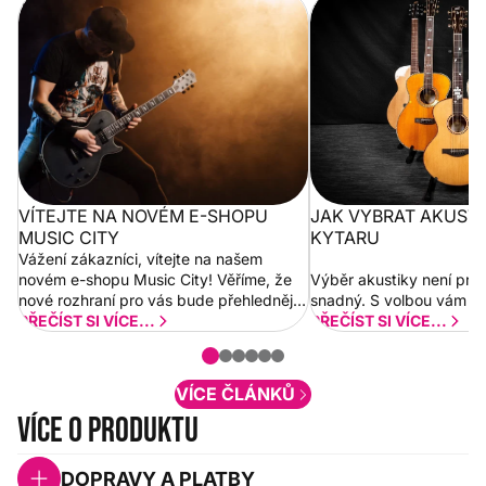
Vítejte na novém e-shopu Music
Jak vybrat akustickou
City
VÍTEJTE NA NOVÉM E-SHOPU
JAK VYBRAT AKUST
MUSIC CITY
KYTARU
Vážení zákazníci, vítejte na našem
novém e-shopu Music City! Věříme, že
Výběr akustiky není pro
nové rozhraní pro vás bude přehlednější
snadný. S volbou vám p
a rychlejší. Postupně budeme přidávat
PŘEČÍST SI VÍCE...
PŘEČÍST SI VÍCE...
nové funkcionality a vylepšovat stávající
obsah. Váš názor nás...
VÍCE ČLÁNKŮ
Více o produktu
DOPRAVY A PLATBY