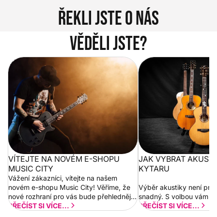
Řekli jste o nás
Věděli jste?
Vítejte na novém e-shopu Music
Jak vybrat akustickou
City
VÍTEJTE NA NOVÉM E-SHOPU
JAK VYBRAT AKUST
MUSIC CITY
KYTARU
Vážení zákazníci, vítejte na našem
novém e-shopu Music City! Věříme, že
Výběr akustiky není pro
nové rozhraní pro vás bude přehlednější
snadný. S volbou vám p
a rychlejší. Postupně budeme přidávat
PŘEČÍST SI VÍCE...
PŘEČÍST SI VÍCE...
nové funkcionality a vylepšovat stávající