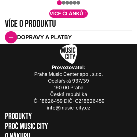
obsah. Váš názor nás...
VÍCE ČLÁNKŮ
Více o produktu
DOPRAVY A PLATBY
Provozovatel:
Praha Music Center spol. s.r.o.
Ocelářská 937/39
190 00 Praha
Česká republika
IČ: 18626459 DIČ: CZ18626459
info@music-city.cz
Produkty
Proč Music City
O nákupu