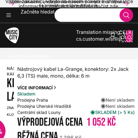
Vážení zákazníci, vítejte na našem novém e-shopu! Více
Vážení zákazníci, vítejte na našem novém e-shopu! Více informací
informací ke změnám se můžete dočíst zde.
ke změnám se můžete dočíst zde.
Začněte hledat
Translation missing:
CELKE
POLOŽE
cs.customer.wishlist
V KOŠÍK
0
KYTARY
KYTAROVÉ KABELY
NÁSTROJOVÉ KABELY
KLOTZ LAGPP0600
NÁSTROJOVÝ
Nástrojový kabel La-Grange, konektory: 2x Jack
KABEL
6,3 (TS) male, mono, délka: 6 m
KLOTZ
VÍCE INFORMACÍ
LAGPP0600
Skladem
Není skladem
Prodejna Praha
Není skladem
Prodejna Uherské Hradiště
ZNAČKA:
SKU:
SKLADEM (> 5 Ks)
Centrální sklad Louny
KLOTZ
HX0000000100162
Výprodejová cena
1 052 Kč
%
Běžná cena
1 386 Kč