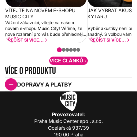
VÍTEJTE NA NOVÉM E-SHOPU
JAK VYBRAT AKUST
MUSIC CITY
KYTARU
Vážení zákazníci, vítejte na našem
novém e-shopu Music City! Věříme, že
Výběr akustiky není pro
nové rozhraní pro vás bude přehlednější
snadný. S volbou vám p
a rychlejší. Postupně budeme přidávat
PŘEČÍST SI VÍCE...
PŘEČÍST SI VÍCE...
nové funkcionality a vylepšovat stávající
obsah. Váš názor nás...
VÍCE ČLÁNKŮ
Více o produktu
DOPRAVY A PLATBY
Provozovatel:
Praha Music Center spol. s.r.o.
Ocelářská 937/39
190 00 Praha