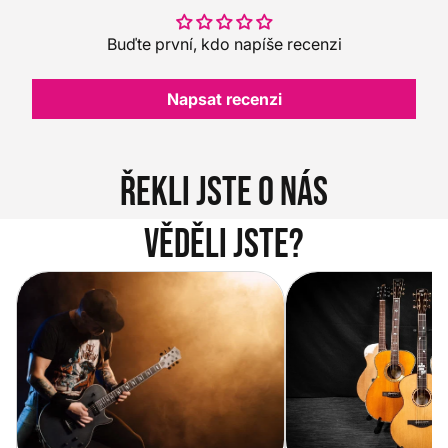
Buďte první, kdo napíše recenzi
Napsat recenzi
Řekli jste o nás
Věděli jste?
Vítejte na novém e-shopu Music
Jak vybrat akustickou
City