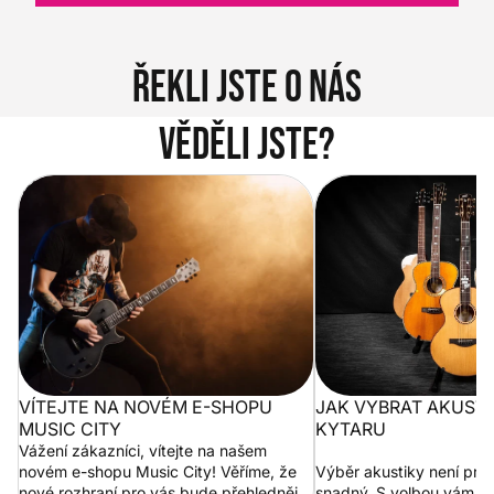
Řekli jste o nás
Věděli jste?
Vítejte na novém e-shopu Music
Jak vybrat akustickou
City
VÍTEJTE NA NOVÉM E-SHOPU
JAK VYBRAT AKUST
MUSIC CITY
KYTARU
Vážení zákazníci, vítejte na našem
novém e-shopu Music City! Věříme, že
Výběr akustiky není pro
nové rozhraní pro vás bude přehlednější
snadný. S volbou vám p