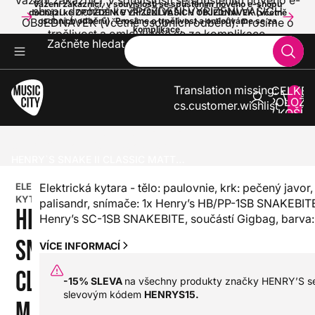
Vážení zákazníci, v souvislosti se spuštěním nového e-
Vážení zákazníci, v souvislosti se spuštěním nového e-shopu
shopu dochází ke ZPOŽDĚNÍ VYŘÍZENÍ VAŠICH
dochází ke ZPOŽDĚNÍ VYŘÍZENÍ VAŠICH OBJEDNÁVEK (včetně
OBJEDNÁVEK (včetně osobních odběrů). Prosíme o
osobních odběrů). Prosíme o trpělivost a omlouváme se za
komplikace.
trpělivost a omlouváme se za komplikace.
Začněte hledat
Translation missing:
CELKE
POLOŽE
cs.customer.wishlist
V KOŠÍK
0
KYTARY
ELEKTRICKÉ KYTARY
ST - MODELY ELEKTRICKÝCH KYTAR
HENRY`S SNAKE II CLASSIC MATT ST-1CM BOA - PINK
ELEKTRICKÁ
Elektrická kytara - tělo: paulovnie, krk: pečený javor,
KYTARA
palisandr, snímače: 1x Henry’s HB/PP-1SB SNAKEBIT
HENRY`S
Henry’s SC-1SB SNAKEBITE, součástí Gigbag, barva:
SNAKE II
VÍCE INFORMACÍ
CLASSIC
-15% SLEVA
na všechny produkty značky HENRY’S s
slevovým kódem
HENRYS15.
MATT ST-