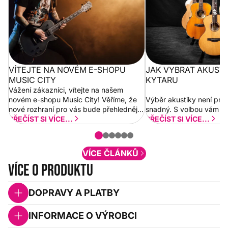
VÍTEJTE NA NOVÉM E-SHOPU
JAK VYBRAT AKUST
MUSIC CITY
KYTARU
Vážení zákazníci, vítejte na našem
novém e-shopu Music City! Věříme, že
Výběr akustiky není pro
nové rozhraní pro vás bude přehlednější
snadný. S volbou vám p
a rychlejší. Postupně budeme přidávat
PŘEČÍST SI VÍCE...
PŘEČÍST SI VÍCE...
nové funkcionality a vylepšovat stávající
obsah. Váš názor nás...
VÍCE ČLÁNKŮ
Více o produktu
DOPRAVY A PLATBY
INFORMACE O VÝROBCI