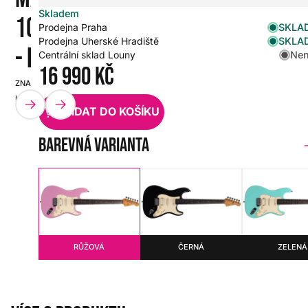
Skladem
1CM BOA
SKLAD
Prodejna Praha
SKLAD
Prodejna Uherské Hradiště
- PINK
Nen
Centrální sklad Louny
16 990 Kč
ZNAČKA:
SKU:
HENRY'S
HX0000000109857
PŘIDAT DO KOŠÍKU
Barevná varianta
RŮŽOVÁ
ČERNÁ
ZELENÁ