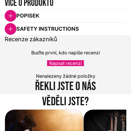
Více o produktu
POPISEK
SAFETY INSTRUCTIONS
Recenze zákazníků
Buďte první, kdo napíše recenzi
Napsat recenzi
Nenalezeny žádné položky
Řekli jste o nás
Věděli jste?
Vítejte na novém e-shopu Music
Jak vybrat akustickou
City