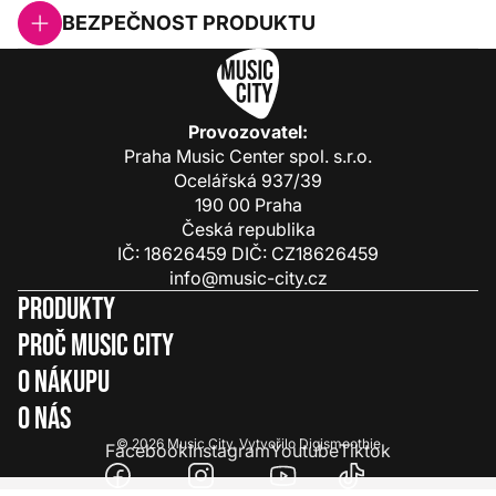
BEZPEČNOST PRODUKTU
Provozovatel:
Praha Music Center spol. s.r.o.
Ocelářská 937/39
190 00 Praha
Česká republika
IČ: 18626459 DIČ: CZ18626459
info@music-city.cz
Produkty
Proč Music City
O nákupu
O nás
© 2026
Music City
.
Vytvořilo
Digismoothie
Facebook
Instagram
Youtube
Tiktok