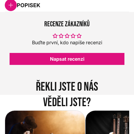
POPISEK
Recenze zákazníků
Buďte první, kdo napíše recenzi
Napsat recenzi
Řekli jste o nás
Věděli jste?
Vítejte na novém e-shopu Music
Jak vybrat akustickou
City