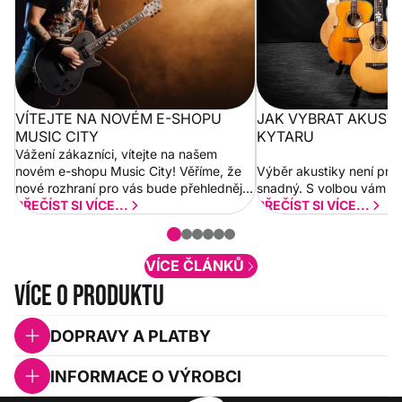
VÍTEJTE NA NOVÉM E-SHOPU
JAK VYBRAT AKUST
MUSIC CITY
KYTARU
Vážení zákazníci, vítejte na našem
novém e-shopu Music City! Věříme, že
Výběr akustiky není pro
nové rozhraní pro vás bude přehlednější
snadný. S volbou vám p
a rychlejší. Postupně budeme přidávat
PŘEČÍST SI VÍCE...
PŘEČÍST SI VÍCE...
nové funkcionality a vylepšovat stávající
obsah. Váš názor nás...
VÍCE ČLÁNKŮ
Více o produktu
DOPRAVY A PLATBY
INFORMACE O VÝROBCI