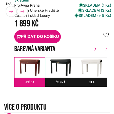
Skladem
ZNAČKA:
SKU:
SKLADEM (1 Ks)
Prodejna Praha
HENRY'S
HX0000000105932
SKLADEM (3 Ks)
Prodejna Uherské Hradiště
SKLADEM (> 5 Ks)
Centrální sklad Louny
1 899 Kč
PŘIDAT DO KOŠÍKU
Barevná varianta
HNĚDÁ
ČERNÁ
BÍLÁ
Více o produktu