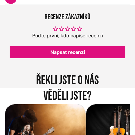
Recenze zákazníků
Buďte první, kdo napíše recenzi
Napsat recenzi
Řekli jste o nás
Věděli jste?
Vítejte na novém e-shopu Music
Jak vybrat akustickou
City