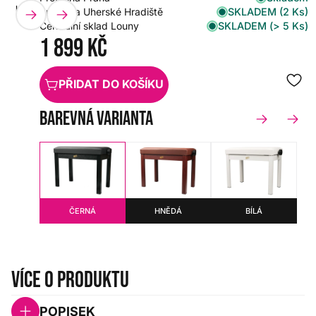
HENRY'S
HX0000000105930
SKLADEM (2 Ks)
Prodejna Uherské Hradiště
SKLADEM (> 5 Ks)
Centrální sklad Louny
1 899 Kč
PŘIDAT DO KOŠÍKU
Barevná varianta
ČERNÁ
HNĚDÁ
BÍLÁ
Více o produktu
POPISEK