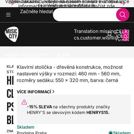
Vážení zákazníci, vítejte na našem novém e-shopu! Více
Vážení zákazníci, vítejte na našem novém e-shopu! Více informací
informací ke změnám se můžete dočíst zde.
ke změnám se můžete dočíst zde.
Začněte hledat
Translation missing:
CELKE
POLOŽE
cs.customer.wishlist
V KOŠÍK
0
KLÁVESY
STOLIČKY A SEDÁKY
HENRY`S CLASSIC PS-1 - BLACK
KLAVÍRNÍ
Klavírní stolička - dřevěná konstrukce, možnost
STOLIČKA
nastavení výšky v rozmezí: 460 mm - 560 mm,
HENRY`S
rozměry sedáku: 550 x 320 mm, barva: černá
CLASSIC
VÍCE INFORMACÍ
PS-1 -
-15% SLEVA
na všechny produkty značky
HENRY’S se slevovým kódem
HENRYS15.
BLACK
Skladem
ZNAČKA:
SKU:
Skladem
Prodejna Praha