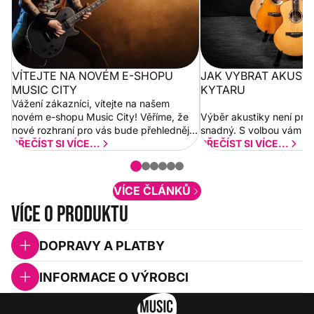
VÍTEJTE NA NOVÉM E-SHOPU
JAK VYBRAT AKUST
MUSIC CITY
KYTARU
Vážení zákazníci, vítejte na našem
novém e-shopu Music City! Věříme, že
Výběr akustiky není pro
nové rozhraní pro vás bude přehlednější
snadný. S volbou vám p
a rychlejší. Postupně budeme přidávat
PŘEČÍST SI VÍCE...
PŘEČÍST SI VÍCE...
nové funkcionality a vylepšovat stávající
obsah. Váš názor nás...
VÍCE ČLÁNKŮ
Více o produktu
DOPRAVY A PLATBY
INFORMACE O VÝROBCI