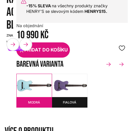
-15% SLEVA
na všechny produkty značky
AQUA
HENRY’S se slevovým kódem
HENRYS15.
BLUE
Na objednání
10 990 Kč
ZNAČKA:
SKU:
HENRY'S
HX0000000109205
NOVINKA
PŘIDAT DO KOŠÍKU
Barevná varianta
MODRÁ
FIALOVÁ