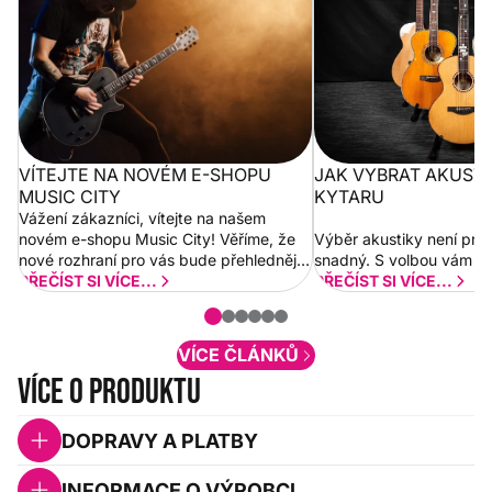
VÍTEJTE NA NOVÉM E-SHOPU
JAK VYBRAT AKUST
MUSIC CITY
KYTARU
Vážení zákazníci, vítejte na našem
novém e-shopu Music City! Věříme, že
Výběr akustiky není pro
nové rozhraní pro vás bude přehlednější
snadný. S volbou vám p
a rychlejší. Postupně budeme přidávat
PŘEČÍST SI VÍCE...
PŘEČÍST SI VÍCE...
nové funkcionality a vylepšovat stávající
obsah. Váš názor nás...
VÍCE ČLÁNKŮ
Více o produktu
DOPRAVY A PLATBY
INFORMACE O VÝROBCI