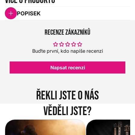
Více o produktu
POPISEK
Recenze zákazníků
Buďte první, kdo napíše recenzi
Napsat recenzi
Řekli jste o nás
Věděli jste?
Vítejte na novém e-shopu Music
Jak vybrat akustickou
City