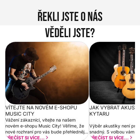
Řekli jste o nás
Věděli jste?
Vítejte na novém e-shopu Music
Jak vybrat akustickou
City
VÍTEJTE NA NOVÉM E-SHOPU
JAK VYBRAT AKUST
MUSIC CITY
KYTARU
Vážení zákazníci, vítejte na našem
novém e-shopu Music City! Věříme, že
Výběr akustiky není pro
nové rozhraní pro vás bude přehlednější
snadný. S volbou vám p
a rychlejší. Postupně budeme přidávat
PŘEČÍST SI VÍCE...
PŘEČÍST SI VÍCE...