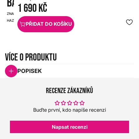
BASE*B
1 690 Kč
ZNAČKA:
SKU:
HAZEBASE
HX0000000105043
PŘIDAT DO KOŠÍKU
Více o produktu
POPISEK
Recenze zákazníků
Buďte první, kdo napíše recenzi
Napsat recenzi