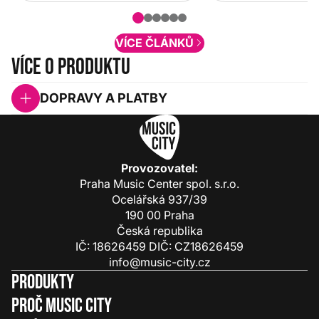
nové funkcionality a vylepšovat stávající
obsah. Váš názor nás...
VÍCE ČLÁNKŮ
Více o produktu
DOPRAVY A PLATBY
Provozovatel:
Praha Music Center spol. s.r.o.
Ocelářská 937/39
190 00 Praha
Česká republika
IČ: 18626459 DIČ: CZ18626459
info@music-city.cz
Produkty
Proč Music City