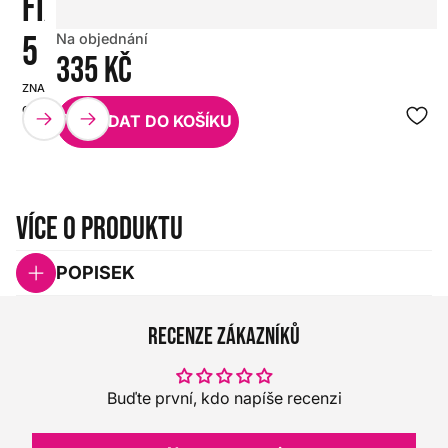
FIXTILT
5
Na objednání
335 Kč
ZNAČKA:
SKU:
GRAVITY
HX0000000097028
PŘIDAT DO KOŠÍKU
Více o produktu
POPISEK
Recenze zákazníků
Buďte první, kdo napíše recenzi