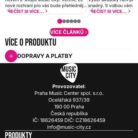
nové rozhraní pro vás bude přehlednější
snadný. S volbou vám p
a rychlejší. Postupně budeme přidávat
PŘEČÍST SI VÍCE...
PŘEČÍST SI VÍCE...
nové funkcionality a vylepšovat stávající
obsah. Váš názor nás...
VÍCE ČLÁNKŮ
Více o produktu
DOPRAVY A PLATBY
Provozovatel:
Praha Music Center spol. s.r.o.
Ocelářská 937/39
190 00 Praha
Česká republika
IČ: 18626459 DIČ: CZ18626459
info@music-city.cz
Produkty