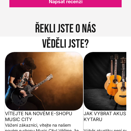
Napsat recenzi
Řekli jste o nás
Věděli jste?
Vítejte na novém e-shopu Music
Jak vybrat akustickou
City
VÍTEJTE NA NOVÉM E-SHOPU
JAK VYBRAT AKUST
MUSIC CITY
KYTARU
Vážení zákazníci, vítejte na našem
novém e-shopu Music City! Věříme, že
Výběr akustiky není pro