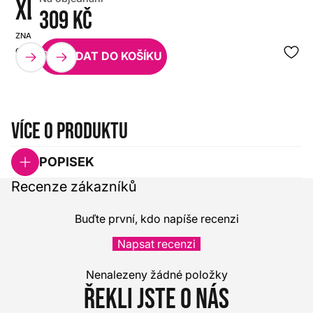
XL
309 Kč
ZNAČKA:
SKU:
GRAVITY
HX0000000099342
PŘIDAT DO KOŠÍKU
Více o produktu
POPISEK
Recenze zákazníků
Buďte první, kdo napíše recenzi
Napsat recenzi
Nenalezeny žádné položky
Řekli jste o nás