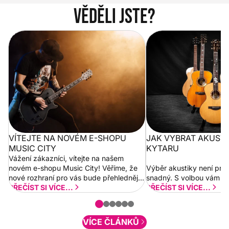
Věděli jste?
Vítejte na novém e-shopu Music
Jak vybrat akustickou
City
VÍTEJTE NA NOVÉM E-SHOPU
JAK VYBRAT AKUST
MUSIC CITY
KYTARU
Vážení zákazníci, vítejte na našem
novém e-shopu Music City! Věříme, že
Výběr akustiky není pro
nové rozhraní pro vás bude přehlednější
snadný. S volbou vám p
a rychlejší. Postupně budeme přidávat
PŘEČÍST SI VÍCE...
PŘEČÍST SI VÍCE...
nové funkcionality a vylepšovat stávající
obsah. Váš názor nás...
VÍCE ČLÁNKŮ