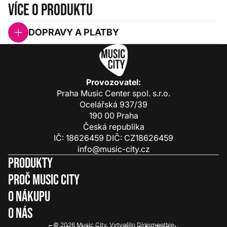
Více o produktu
DOPRAVY A PLATBY
Provozovatel:
Praha Music Center spol. s.r.o.
Ocelářská 937/39
190 00 Praha
Česká republika
IČ: 18626459 DIČ: CZ18626459
info@music-city.cz
Produkty
Proč Music City
O nákupu
O nás
© 2026
Music City
.
Vytvořilo
Digismoothie