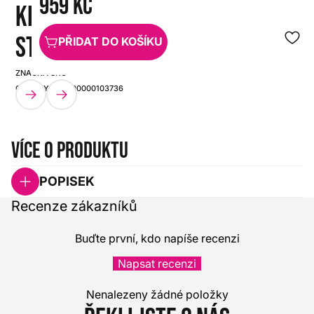
959 Kč
KEYBOARD
STANDS
PŘIDAT DO KOŠÍKU
ZNAČKA:
SKU:
GRAVITY
HX0000000103736
Více o produktu
POPISEK
Recenze zákazníků
Buďte první, kdo napíše recenzi
Napsat recenzi
Nenalezeny žádné položky