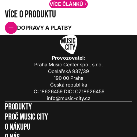
VÍCE ČLÁNKŮ
Více o produktu
DOPRAVY A PLATBY
Provozovatel:
Praha Music Center spol. s.r.o.
Ocelářská 937/39
190 00 Praha
Česká republika
IČ: 18626459 DIČ: CZ18626459
info@music-city.cz
Produkty
Proč Music City
O nákupu