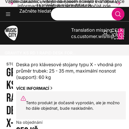
Vážení zákazníci, vítejte na našem novém e-shopu! Více
Vážení zákazníci, vítejte na našem novém e-shopu! Více informací
informací ke změnám se můžete dočíst zde.
ke změnám se můžete dočíst zde.
Začněte hledat
Translation missing:
CELKE
POLOŽE
cs.customer.wishlist
V KOŠÍK
0
KLÁVESY
PŘÍSLUŠENSTVÍ PRO KLÁVESY
STOJANY
GRAVITY KS RD 1 RAPID DESK FOR X-TYPE KEYBOARD STANDS
STOJAN
Deska pro klávesové stojany typu X - vhodná pro
GRAVITY
průměr trubek: 25 - 35 mm, maximální nosnost
(support): 60 kg
KS RD 1
VÍCE INFORMACÍ
RAPID
Tento produkt je dočasně vyprodán, ale je možno
DESK FOR
ho dále objednat, bude naskladněn.
X-TYPE
Na objednání