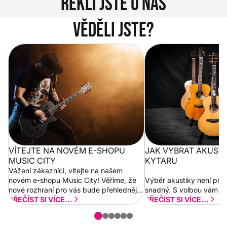
Řekli jste o nás
Věděli jste?
Vítejte na novém e-shopu Music
Jak vybrat akustickou
City
VÍTEJTE NA NOVÉM E-SHOPU
JAK VYBRAT AKUST
MUSIC CITY
KYTARU
Vážení zákazníci, vítejte na našem
novém e-shopu Music City! Věříme, že
Výběr akustiky není pro
nové rozhraní pro vás bude přehlednější
snadný. S volbou vám p
a rychlejší. Postupně budeme přidávat
PŘEČÍST SI VÍCE...
PŘEČÍST SI VÍCE...
nové funkcionality a vylepšovat stávající
obsah. Váš názor nás...