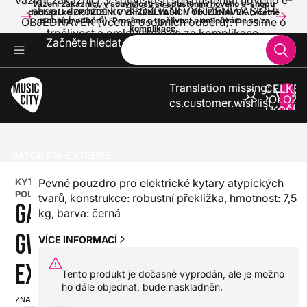
Vážení zákazníci, v souvislosti se spuštěním nového e-
Vážení zákazníci, v souvislosti se spuštěním nového e-shopu
shopu dochází ke ZPOŽDĚNÍ VYŘÍZENÍ VAŠICH
dochází ke ZPOŽDĚNÍ VYŘÍZENÍ VAŠICH OBJEDNÁVEK (včetně
OBJEDNÁVEK (včetně osobních odběrů). Prosíme o
osobních odběrů). Prosíme o trpělivost a omlouváme se za
komplikace.
trpělivost a omlouváme se za komplikace.
Začněte hledat
Translation missing:
CELKE
POLOŽE
cs.customer.wishlist
V KOŠÍK
0
KYTARY
ELEKTRICKÉ KYTARY
POUZDRA A KUFRY PRO ELEKTRICKÉ KYTARY
GATOR GW-EXTREME
KYTAROVÉ
Pevné pouzdro pro elektrické kytary atypických
POUZDRO
tvarů, konstrukce: robustní překližka, hmotnost: 7,5
GATOR
kg, barva: černá
GW-
VÍCE INFORMACÍ
EXTREME
Tento produkt je dočasně vyprodán, ale je možno
ho dále objednat, bude naskladněn.
ZNAČKA:
SKU: