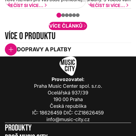
a rychlejší. Postupně budeme přidávat
PŘEČÍST SI VÍCE...
PŘEČÍST SI VÍCE...
nové funkcionality a vylepšovat stávající
obsah. Váš názor nás...
VÍCE ČLÁNKŮ
Více o produktu
DOPRAVY A PLATBY
Provozovatel:
Praha Music Center spol. s.r.o.
Ocelářská 937/39
190 00 Praha
Česká republika
IČ: 18626459 DIČ: CZ18626459
info@music-city.cz
Produkty