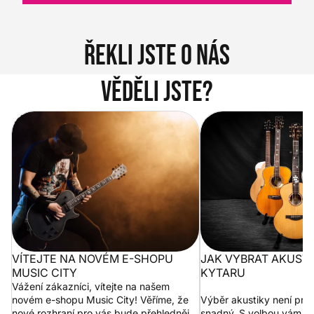
Řekli jste o nás
Věděli jste?
Vítejte na novém e-shopu Music
Jak vybrat akustickou
City
VÍTEJTE NA NOVÉM E-SHOPU
JAK VYBRAT AKUST
MUSIC CITY
KYTARU
Vážení zákazníci, vítejte na našem
novém e-shopu Music City! Věříme, že
Výběr akustiky není pro
nové rozhraní pro vás bude přehlednější
snadný. S volbou vám p