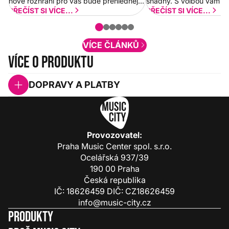
nové rozhraní pro vás bude přehlednější
snadný. S volbou vám p
a rychlejší. Postupně budeme přidávat
PŘEČÍST SI VÍCE...
PŘEČÍST SI VÍCE...
nové funkcionality a vylepšovat stávající
obsah. Váš názor nás...
VÍCE ČLÁNKŮ
Více o produktu
DOPRAVY A PLATBY
Provozovatel:
Praha Music Center spol. s.r.o.
Ocelářská 937/39
190 00 Praha
Česká republika
IČ: 18626459 DIČ: CZ18626459
info@music-city.cz
Produkty