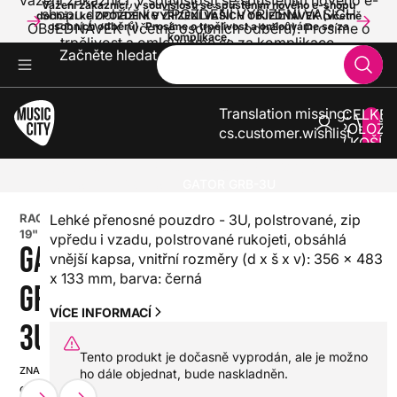
Vážení zákazníci, v souvislosti se spuštěním nového e-
Vážení zákazníci, v souvislosti se spuštěním nového e-shopu
shopu dochází ke ZPOŽDĚNÍ VYŘÍZENÍ VAŠICH
dochází ke ZPOŽDĚNÍ VYŘÍZENÍ VAŠICH OBJEDNÁVEK (včetně
OBJEDNÁVEK (včetně osobních odběrů). Prosíme o
osobních odběrů). Prosíme o trpělivost a omlouváme se za
komplikace.
trpělivost a omlouváme se za komplikace.
Začněte hledat
Translation missing:
CELKE
POLOŽE
cs.customer.wishlist
V KOŠÍK
0
ZVUK A SVĚTLA
PŘÍSLUŠENSTVÍ PRO ZVUK A SVĚTLA
RACKY 19"
RACKY 19"
GATOR GRB-3U
RACKY
Lehké přenosné pouzdro - 3U, polstrované, zip
19"
vpředu i vzadu, polstrované rukojeti, obsáhlá
GATOR
vnější kapsa, vnitřní rozměry (d x š x v): 356 x 483
x 133 mm, barva: černá
GRB-
VÍCE INFORMACÍ
3U
Tento produkt je dočasně vyprodán, ale je možno
ZNAČKA:
SKU:
ho dále objednat, bude naskladněn.
GATOR
HX0000000095142