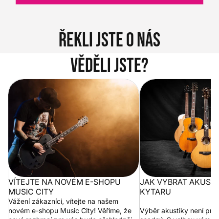
Řekli jste o nás
Věděli jste?
Vítejte na novém e-shopu Music
Jak vybrat akustickou
City
VÍTEJTE NA NOVÉM E-SHOPU
JAK VYBRAT AKUST
MUSIC CITY
KYTARU
Vážení zákazníci, vítejte na našem
novém e-shopu Music City! Věříme, že
Výběr akustiky není pro