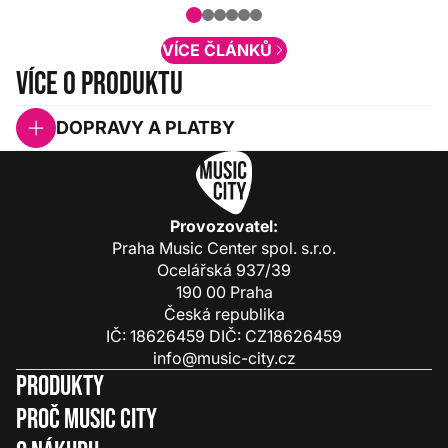
nové funkcionality a vylepšovat stávající
obsah. Váš názor nás...
VÍCE ČLÁNKŮ
Více o produktu
DOPRAVY A PLATBY
Provozovatel:
Praha Music Center spol. s.r.o.
Ocelářská 937/39
190 00 Praha
Česká republika
IČ: 18626459 DIČ: CZ18626459
info@music-city.cz
Produkty
Proč Music City