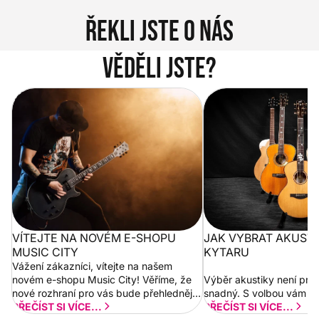
Řekli jste o nás
Věděli jste?
Vítejte na novém e-shopu Music
Jak vybrat akustickou
City
VÍTEJTE NA NOVÉM E-SHOPU
JAK VYBRAT AKUST
MUSIC CITY
KYTARU
Vážení zákazníci, vítejte na našem
novém e-shopu Music City! Věříme, že
Výběr akustiky není pro
nové rozhraní pro vás bude přehlednější
snadný. S volbou vám p
a rychlejší. Postupně budeme přidávat
PŘEČÍST SI VÍCE...
PŘEČÍST SI VÍCE...