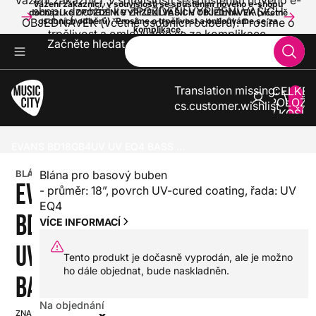
Vážení zákazníci, v souvislosti se spuštěním nového e-
Vážení zákazníci, v souvislosti se spuštěním nového e-shopu
shopu dochází ke ZPOŽDĚNÍ VYŘÍZENÍ VAŠICH
dochází ke ZPOŽDĚNÍ VYŘÍZENÍ VAŠICH OBJEDNÁVEK (včetně
OBJEDNÁVEK (včetně osobních odběrů). Prosíme o
osobních odběrů). Prosíme o trpělivost a omlouváme se za
komplikace.
trpělivost a omlouváme se za komplikace.
Začněte hledat
Translation missing:
CELKE
POLOŽE
cs.customer.wishlist
V KOŠÍK
0
BICÍ
BLÁNY
BLÁNY PRO BASOVÉ BUBNY
EVANS BD18GB4UV UV EQ4 BASS 18”
BLÁNA
Blána pro basový buben
EVANS
- průměr: 18”, povrch UV-cured coating, řada: UV
EQ4
BD18GB4UV
VÍCE INFORMACÍ
UV EQ4
Tento produkt je dočasně vyprodán, ale je možno
ho dále objednat, bude naskladněn.
BASS 18”
Na objednání
ZNAČKA:
SKU: