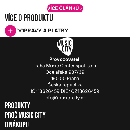
VÍCE ČLÁNKŮ
Více o produktu
DOPRAVY A PLATBY
Provozovatel:
Praha Music Center spol. s.r.o.
Ocelářská 937/39
190 00 Praha
Česká republika
IČ: 18626459 DIČ: CZ18626459
info@music-city.cz
Produkty
Proč Music City
O nákupu