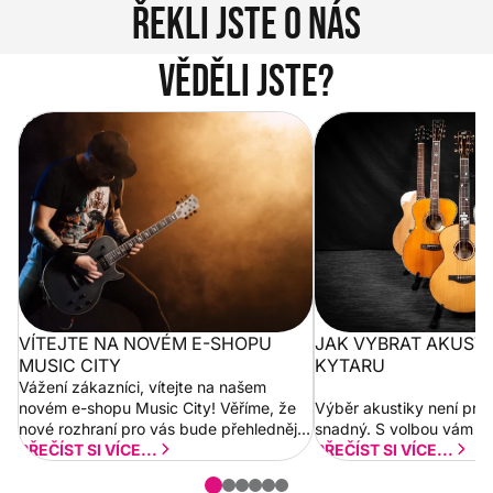
Řekli jste o nás
Věděli jste?
Vítejte na novém e-shopu Music
Jak vybrat akustickou
City
VÍTEJTE NA NOVÉM E-SHOPU
JAK VYBRAT AKUST
MUSIC CITY
KYTARU
Vážení zákazníci, vítejte na našem
novém e-shopu Music City! Věříme, že
Výběr akustiky není pro
nové rozhraní pro vás bude přehlednější
snadný. S volbou vám p
a rychlejší. Postupně budeme přidávat
PŘEČÍST SI VÍCE...
PŘEČÍST SI VÍCE...
nové funkcionality a vylepšovat stávající
obsah. Váš názor nás...