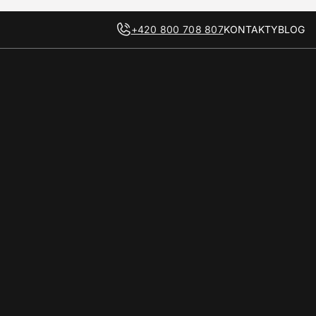
+420 800 708 807
KONTAKTY
BLOG