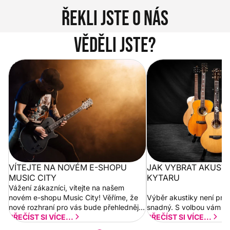
Řekli jste o nás
Věděli jste?
Vítejte na novém e-shopu Music
Jak vybrat akustickou
City
VÍTEJTE NA NOVÉM E-SHOPU
JAK VYBRAT AKUST
MUSIC CITY
KYTARU
Vážení zákazníci, vítejte na našem
novém e-shopu Music City! Věříme, že
Výběr akustiky není pro
nové rozhraní pro vás bude přehlednější
snadný. S volbou vám p
a rychlejší. Postupně budeme přidávat
PŘEČÍST SI VÍCE...
PŘEČÍST SI VÍCE...
nové funkcionality a vylepšovat stávající