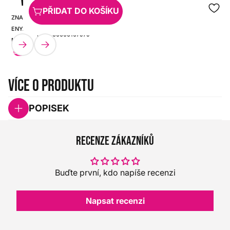
PŘIDAT DO KOŠÍKU
ZNAČKA:
SKU:
ENYA
HX0000000107979
MUSIC
SET
Více o produktu
POPISEK
Recenze zákazníků
Buďte první, kdo napíše recenzi
Napsat recenzi