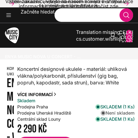
Vážení zákazníci, vítejte na našem novém e-shopu! Více
Vážení zákazníci, vítejte na našem novém e-shopu! Více informací
informací ke změnám se můžete dočíst zde.
ke změnám se můžete dočíst zde.
Začněte hledat
Translation missing:
CELKE
POLOŽE
cs.customer.wishlist
V KOŠÍK
0
UKULELE
KONCERTNÍ UKULELE
ENYA MUSIC NOVA U CONCERT - WHITE
KONCERTNÍ
Koncertní designové ukulele - materiál: uhlíková
UKULELE
vlákna/polykarbonát, příslušenství (gig bag,
ENYA
popruh, kapodastr, sada strun), barva: White
MUSIC
VÍCE INFORMACÍ
Skladem
NOVA U
SKLADEM (1 Ks)
Prodejna Praha
Není skladem
Prodejna Uherské Hradiště
SKLADEM (1 Ks)
Centrální sklad Louny
CONCERT
2 290 Kč
- WHITE