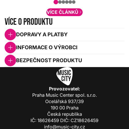
obsah. Váš názor nás...
VÍCE ČLÁNKŮ
Více o produktu
DOPRAVY A PLATBY
INFORMACE O VÝROBCI
BEZPEČNOST PRODUKTU
Provozovatel:
Praha Music Center spol. s.r.o.
Ocelářská 937/39
190 00 Praha
Česká republika
IČ: 18626459 DIČ: CZ18626459
info@music-city.cz