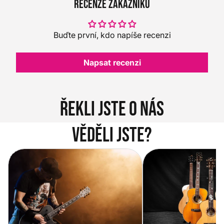
Recenze zákazníků
Buďte první, kdo napíše recenzi
Napsat recenzi
Řekli jste o nás
Věděli jste?
Vítejte na novém e-shopu Music
Jak vybrat akustickou
City