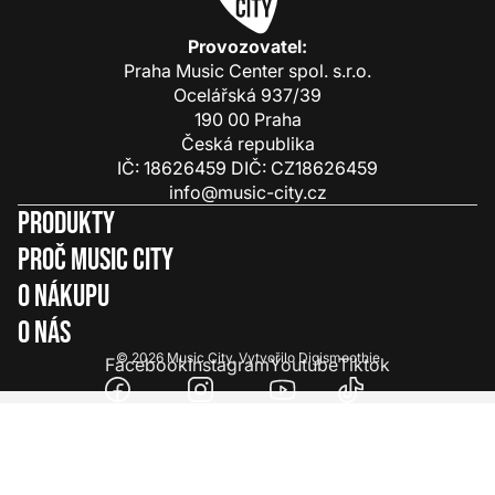
Provozovatel:
Praha Music Center spol. s.r.o.
Ocelářská 937/39
190 00 Praha
Česká republika
IČ: 18626459 DIČ: CZ18626459
info@music-city.cz
Produkty
Proč Music City
O nákupu
O nás
© 2026
Music City
.
Vytvořilo
Digismoothie
Facebook
Instagram
Youtube
Tiktok