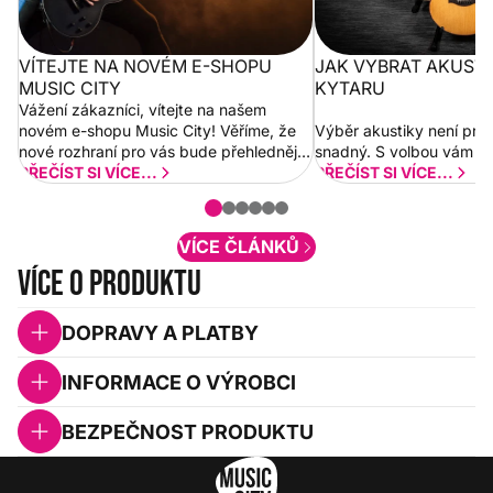
VÍTEJTE NA NOVÉM E-SHOPU
JAK VYBRAT AKUST
MUSIC CITY
KYTARU
Vážení zákazníci, vítejte na našem
novém e-shopu Music City! Věříme, že
Výběr akustiky není pro
nové rozhraní pro vás bude přehlednější
snadný. S volbou vám p
a rychlejší. Postupně budeme přidávat
PŘEČÍST SI VÍCE...
PŘEČÍST SI VÍCE...
nové funkcionality a vylepšovat stávající
obsah. Váš názor nás...
VÍCE ČLÁNKŮ
Více o produktu
DOPRAVY A PLATBY
INFORMACE O VÝROBCI
BEZPEČNOST PRODUKTU