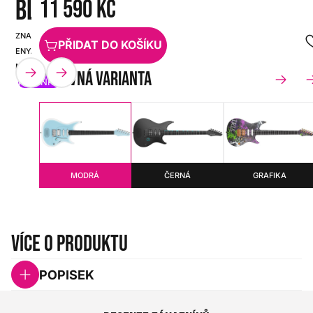
BLUE
11 590 Kč
ZNAČKA:
PŘIDAT DO KOŠÍKU
SKU:
ENYA
HX0000000108898
MUSIC
barevná varianta
NOVINKA
MODRÁ
ČERNÁ
GRAFIKA
Více o produktu
POPISEK