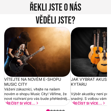
Řekli jste o nás
Věděli jste?
Vítejte na novém e-shopu Music
Jak vybrat akustickou
City
VÍTEJTE NA NOVÉM E-SHOPU
JAK VYBRAT AKUST
MUSIC CITY
KYTARU
Vážení zákazníci, vítejte na našem
novém e-shopu Music City! Věříme, že
Výběr akustiky není pro
nové rozhraní pro vás bude přehlednější
snadný. S volbou vám p
a rychlejší. Postupně budeme přidávat
PŘEČÍST SI VÍCE...
PŘEČÍST SI VÍCE...
nové funkcionality a vylepšovat stávající