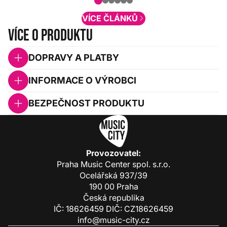
obsah. Váš názor nás...
VÍCE ČLÁNKŮ
Více o produktu
DOPRAVY A PLATBY
INFORMACE O VÝROBCI
BEZPEČNOST PRODUKTU
Provozovatel:
Praha Music Center spol. s.r.o.
Ocelářská 937/39
190 00 Praha
Česká republika
IČ: 18626459 DIČ: CZ18626459
info@music-city.cz