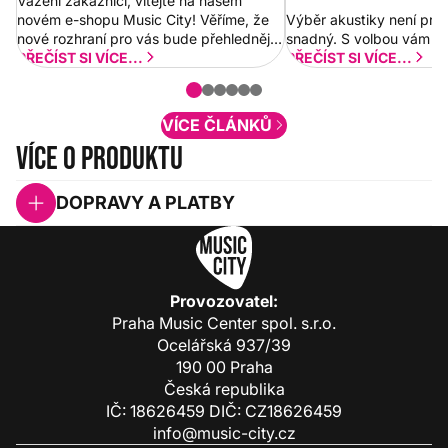
Vážení zákazníci, vítejte na našem
novém e-shopu Music City! Věříme, že
Výběr akustiky není pro
nové rozhraní pro vás bude přehlednější
snadný. S volbou vám p
a rychlejší. Postupně budeme přidávat
PŘEČÍST SI VÍCE...
PŘEČÍST SI VÍCE...
nové funkcionality a vylepšovat stávající
obsah. Váš názor nás...
VÍCE ČLÁNKŮ
Více o produktu
DOPRAVY A PLATBY
Provozovatel:
Praha Music Center spol. s.r.o.
Ocelářská 937/39
190 00 Praha
Česká republika
IČ: 18626459 DIČ: CZ18626459
info@music-city.cz