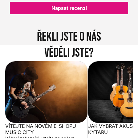
Napsat recenzi
Řekli jste o nás
Věděli jste?
Vítejte na novém e-shopu Music
Jak vybrat akustickou
City
VÍTEJTE NA NOVÉM E-SHOPU
JAK VYBRAT AKUST
MUSIC CITY
KYTARU