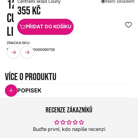
12027
Není skladem
Centrální sklad Louny
355 Kč
CUSTOM
PŘIDAT DO KOŠÍKU
LIGHT
ZNAČKA:
SKU:
ELIXIR
HX0000000090739
Více o produktu
POPISEK
Recenze zákazníků
Buďte první, kdo napíše recenzi