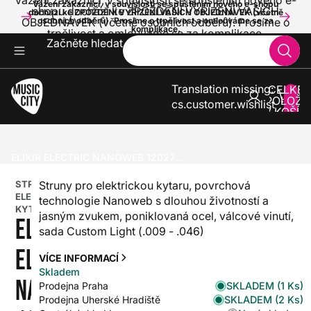
Vážení zákazníci, v souvislosti se spuštěním nového e-
Vážení zákazníci, v souvislosti se spuštěním nového e-shopu
shopu dochází ke ZPOŽDĚNÍ VYŘÍZENÍ VAŠICH
dochází ke ZPOŽDĚNÍ VYŘÍZENÍ VAŠICH OBJEDNÁVEK (včetně
OBJEDNÁVEK (včetně osobních odběrů). Prosíme o
osobních odběrů). Prosíme o trpělivost a omlouváme se za
komplikace.
trpělivost a omlouváme se za komplikace.
Začněte hledat
Translation missing:
CELKE
POLOŽE
cs.customer.wishlist
V KOŠÍK
0
KYTARY
STRUNY PRO KYTARY
STRUNY PRO ELEKTRICKOU KYTARU
ELIXIR ELECTRIC NANOWEB 12027 CUSTOM LIGHT
STRUNY PRO
Struny pro elektrickou kytaru, povrchová
ELEKTRICKOU
technologie Nanoweb s dlouhou životností a
KYTARU
jasným zvukem, poniklovaná ocel, válcové vinutí,
ELIXIR
sada Custom Light (.009 - .046)
ELECTRIC
VÍCE INFORMACÍ
Skladem
NANOWEB
SKLADEM (1 Ks)
Prodejna Praha
SKLADEM (2 Ks)
Prodejna Uherské Hradiště