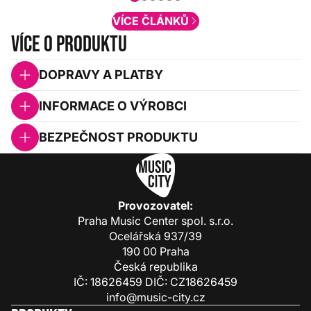
obsah. Váš názor nás...
VÍCE ČLÁNKŮ
Více o produktu
DOPRAVY A PLATBY
INFORMACE O VÝROBCI
BEZPEČNOST PRODUKTU
Provozovatel:
Praha Music Center spol. s.r.o.
Ocelářská 937/39
190 00 Praha
Česká republika
IČ: 18626459 DIČ: CZ18626459
info@music-city.cz