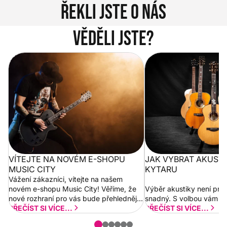
Řekli jste o nás
Věděli jste?
Vítejte na novém e-shopu Music
Jak vybrat akustickou
City
VÍTEJTE NA NOVÉM E-SHOPU
JAK VYBRAT AKUST
MUSIC CITY
KYTARU
Vážení zákazníci, vítejte na našem
novém e-shopu Music City! Věříme, že
Výběr akustiky není pro
nové rozhraní pro vás bude přehlednější
snadný. S volbou vám p
a rychlejší. Postupně budeme přidávat
PŘEČÍST SI VÍCE...
PŘEČÍST SI VÍCE...
nové funkcionality a vylepšovat stávající