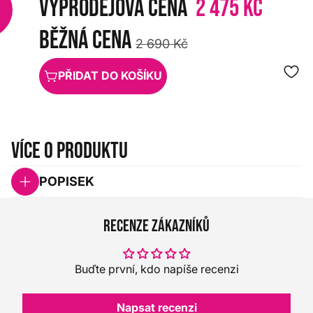
Výprodejová cena
2 475 Kč
%
Běžná cena
2 690 Kč
PŘIDAT DO KOŠÍKU
Více o produktu
POPISEK
Recenze zákazníků
Buďte první, kdo napíše recenzi
Napsat recenzi