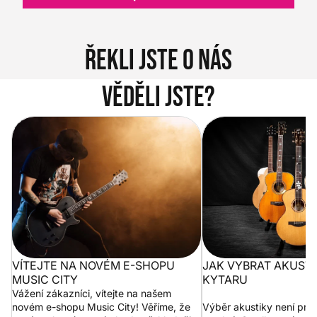
Řekli jste o nás
Věděli jste?
Vítejte na novém e-shopu Music
Jak vybrat akustickou
City
VÍTEJTE NA NOVÉM E-SHOPU
JAK VYBRAT AKUST
MUSIC CITY
KYTARU
Vážení zákazníci, vítejte na našem
novém e-shopu Music City! Věříme, že
Výběr akustiky není pro