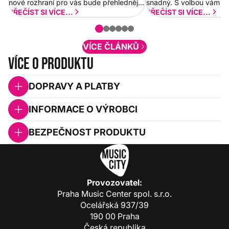
nové rozhraní pro vás bude přehlednější
snadný. S volbou vám p
a rychlejší. Postupně budeme přidávat
PŘEČÍST SI VÍCE...
PŘEČÍST SI VÍCE...
nové funkcionality a vylepšovat stávající
obsah. Váš názor nás...
VÍCE ČLÁNKŮ
Více o produktu
DOPRAVY A PLATBY
INFORMACE O VÝROBCI
BEZPEČNOST PRODUKTU
Provozovatel:
Praha Music Center spol. s.r.o.
Ocelářská 937/39
190 00 Praha
Česká republika