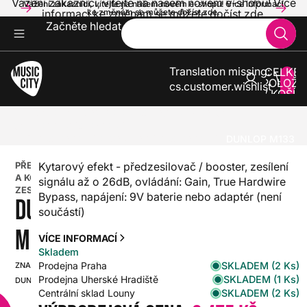
Vážení zákazníci, vítejte na našem novém e-shopu! Více
Vážení zákazníci, vítejte na našem novém e-shopu! Více informací
informací ke změnám se můžete dočíst zde.
ke změnám se můžete dočíst zde.
Začněte hledat
Translation missing:
CELKE
POLOŽE
cs.customer.wishlist
V KOŠÍK
0
KYTARY
KOMBA A ZESILOVAČE PRO KYTARY
KYTAROVÉ ZESILOVAČE
PŘEDZESILOVAČE A KONCOVÉ ZESILOVAČE
DUNLOP M133
PŘEDZESILOVAČE
Kytarový efekt - předzesilovač / booster, zesílení
A KONCOVÉ
signálu až o 26dB, ovládání: Gain, True Hardwire
ZESILOVAČE
Bypass, napájení: 9V baterie nebo adaptér (není
DUNLOP
součástí)
M133
VÍCE INFORMACÍ
Skladem
SKLADEM (2 Ks)
Prodejna Praha
ZNAČKA:
SKU:
SKLADEM (1 Ks)
Prodejna Uherské Hradiště
DUNLOP
HX0000000007958
SKLADEM (2 Ks)
Centrální sklad Louny