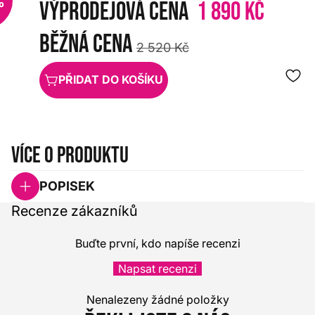
%
Výprodejová cena
1 890 Kč
Běžná cena
2 520 Kč
PŘIDAT DO KOŠÍKU
Více o produktu
POPISEK
Recenze zákazníků
Buďte první, kdo napíše recenzi
Napsat recenzi
Nenalezeny žádné položky