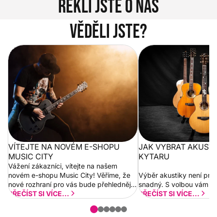
Řekli jste o nás
Věděli jste?
Vítejte na novém e-shopu Music
Jak vybrat akustickou
City
VÍTEJTE NA NOVÉM E-SHOPU
JAK VYBRAT AKUST
MUSIC CITY
KYTARU
Vážení zákazníci, vítejte na našem
novém e-shopu Music City! Věříme, že
Výběr akustiky není pro
nové rozhraní pro vás bude přehlednější
snadný. S volbou vám p
a rychlejší. Postupně budeme přidávat
PŘEČÍST SI VÍCE...
PŘEČÍST SI VÍCE...
nové funkcionality a vylepšovat stávající
obsah. Váš názor nás...