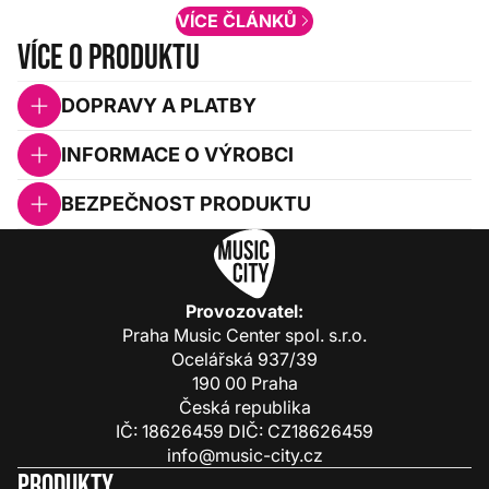
VÍCE ČLÁNKŮ
Více o produktu
DOPRAVY A PLATBY
INFORMACE O VÝROBCI
BEZPEČNOST PRODUKTU
Provozovatel:
Praha Music Center spol. s.r.o.
Ocelářská 937/39
190 00 Praha
Česká republika
IČ: 18626459 DIČ: CZ18626459
info@music-city.cz
Produkty