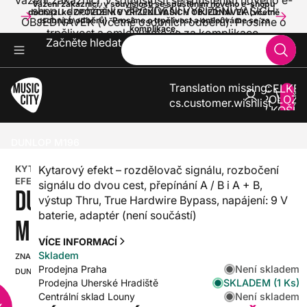
Vážení zákazníci, v souvislosti se spuštěním nového e-
Vážení zákazníci, v souvislosti se spuštěním nového e-shopu
shopu dochází ke ZPOŽDĚNÍ VYŘÍZENÍ VAŠICH
dochází ke ZPOŽDĚNÍ VYŘÍZENÍ VAŠICH OBJEDNÁVEK (včetně
OBJEDNÁVEK (včetně osobních odběrů). Prosíme o
osobních odběrů). Prosíme o trpělivost a omlouváme se za
komplikace.
trpělivost a omlouváme se za komplikace.
Začněte hledat
Translation missing:
CELKE
POLOŽE
cs.customer.wishlist
V KOŠÍK
0
KYTARY
KYTAROVÉ EFEKTY
OSTATNÍ EFEKTY
DUNLOP M196
KYTAROVÝ
Kytarový efekt – rozdělovač signálu, rozbočení
EFEKT
signálu do dvou cest, přepínání A / B i A + B,
DUNLOP
výstup Thru, True Hardwire Bypass, napájení: 9 V
baterie, adaptér (není součástí)
M196
VÍCE INFORMACÍ
Skladem
ZNAČKA:
SKU:
Není skladem
Prodejna Praha
DUNLOP
HX0000000036641
SKLADEM (1 Ks)
Prodejna Uherské Hradiště
Není skladem
Centrální sklad Louny