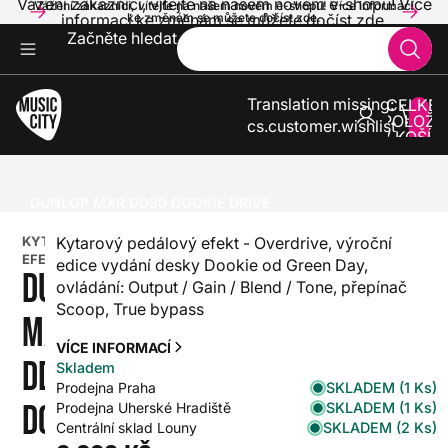
Vážení zákazníci, vítejte na našem novém e-shopu! Více
Vážení zákazníci, vítejte na našem novém e-shopu! Více informací
informací ke změnám se můžete dočíst zde.
ke změnám se můžete dočíst zde.
Začněte hledat
Translation missing:
CELKE
POLOŽE
cs.customer.wishlist
V KOŠÍK
0
KYTARY
KYTAROVÉ EFEKTY
KYTAROVÉ EFEKTY OVERDRIVE, DISTORTION, FUZZ, BOOST
DUNLOP MXR DD30 DOOKIE DRIVE
KYTAROVÝ
Kytarový pedálový efekt - Overdrive, výroční
EFEKT
edice vydání desky Dookie od Green Day,
DUNLOP
ovládání: Output / Gain / Blend / Tone, přepínač
Scoop, True bypass
MXR
VÍCE INFORMACÍ
DD30
Skladem
SKLADEM (1 Ks)
Prodejna Praha
DOOKIE
SKLADEM (1 Ks)
Prodejna Uherské Hradiště
SKLADEM (2 Ks)
Centrální sklad Louny