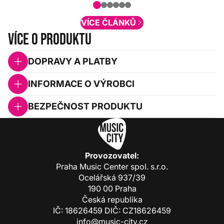
obsah. Váš názor nás...
VÍCE ČLÁNKŮ
Více o produktu
DOPRAVY A PLATBY
INFORMACE O VÝROBCI
BEZPEČNOST PRODUKTU
Provozovatel:
Praha Music Center spol. s.r.o.
Ocelářská 937/39
190 00 Praha
Česká republika
IČ: 18626459 DIČ: CZ18626459
info@music-city.cz