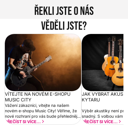
Řekli jste o nás
Věděli jste?
Vítejte na novém e-shopu Music
Jak vybrat akustickou
City
VÍTEJTE NA NOVÉM E-SHOPU
JAK VYBRAT AKUST
MUSIC CITY
KYTARU
Vážení zákazníci, vítejte na našem
novém e-shopu Music City! Věříme, že
Výběr akustiky není pro
nové rozhraní pro vás bude přehlednější
snadný. S volbou vám p
a rychlejší. Postupně budeme přidávat
PŘEČÍST SI VÍCE...
PŘEČÍST SI VÍCE...
nové funkcionality a vylepšovat stávající