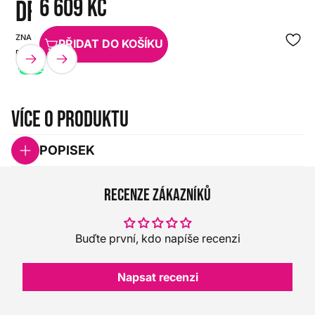
6 609 Kč
DRIVE
ZNAČKA:
SKU:
PŘIDAT DO KOŠÍKU
DUNLOP
HX0000000108576
AKCE
Více o produktu
POPISEK
Recenze zákazníků
Buďte první, kdo napíše recenzi
Napsat recenzi