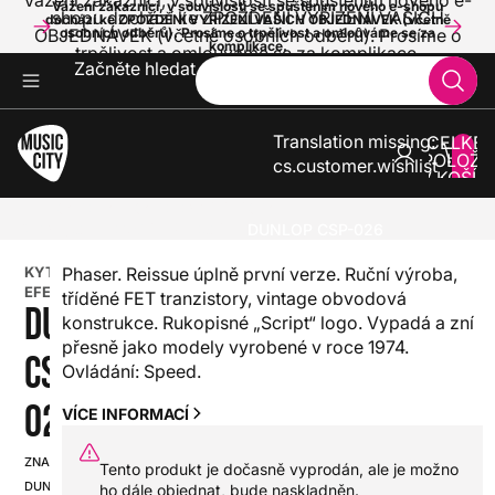
Vážení zákazníci, v souvislosti se spuštěním nového e-
Vážení zákazníci, v souvislosti se spuštěním nového e-shopu
shopu dochází ke ZPOŽDĚNÍ VYŘÍZENÍ VAŠICH
dochází ke ZPOŽDĚNÍ VYŘÍZENÍ VAŠICH OBJEDNÁVEK (včetně
OBJEDNÁVEK (včetně osobních odběrů). Prosíme o
osobních odběrů). Prosíme o trpělivost a omlouváme se za
komplikace.
trpělivost a omlouváme se za komplikace.
Začněte hledat
Translation missing:
CELKE
POLOŽE
cs.customer.wishlist
V KOŠÍK
0
KYTARY
KYTAROVÉ EFEKTY
CHORUS, FLANGER, PHASER
DUNLOP CSP-026
KYTAROVÝ
Phaser. Reissue úplně první verze. Ruční výroba,
EFEKT
tříděné FET tranzistory, vintage obvodová
DUNLOP
konstrukce. Rukopisné „Script“ logo. Vypadá a zní
přesně jako modely vyrobené v roce 1974.
CSP-
Ovládání: Speed.
026
VÍCE INFORMACÍ
ZNAČKA:
SKU:
Tento produkt je dočasně vyprodán, ale je možno
DUNLOP
HX0000000025742
ho dále objednat, bude naskladněn.