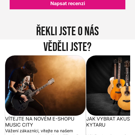
Napsat recenzi
Řekli jste o nás
Věděli jste?
Vítejte na novém e-shopu Music
Jak vybrat akustickou
City
VÍTEJTE NA NOVÉM E-SHOPU
JAK VYBRAT AKUST
MUSIC CITY
KYTARU
Vážení zákazníci, vítejte na našem