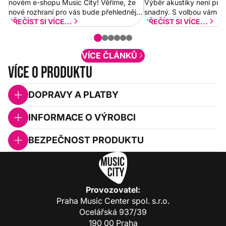
novém e-shopu Music City! Věříme, že
Výběr akustiky není pro
nové rozhraní pro vás bude přehlednější
snadný. S volbou vám p
a rychlejší. Postupně budeme přidávat
PŘEČÍST SI VÍCE...
PŘEČÍST SI VÍCE...
nové funkcionality a vylepšovat stávající
obsah. Váš názor nás...
VÍCE ČLÁNKŮ
Více o produktu
DOPRAVY A PLATBY
INFORMACE O VÝROBCI
BEZPEČNOST PRODUKTU
Provozovatel:
Praha Music Center spol. s.r.o.
Ocelářská 937/39
190 00 Praha