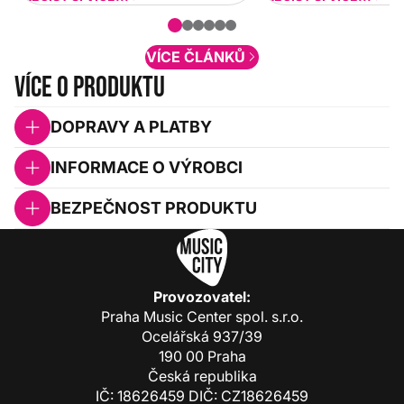
nové funkcionality a vylepšovat stávající
obsah. Váš názor nás...
VÍCE ČLÁNKŮ
Více o produktu
DOPRAVY A PLATBY
INFORMACE O VÝROBCI
BEZPEČNOST PRODUKTU
Provozovatel:
Praha Music Center spol. s.r.o.
Ocelářská 937/39
190 00 Praha
Česká republika
IČ: 18626459 DIČ: CZ18626459