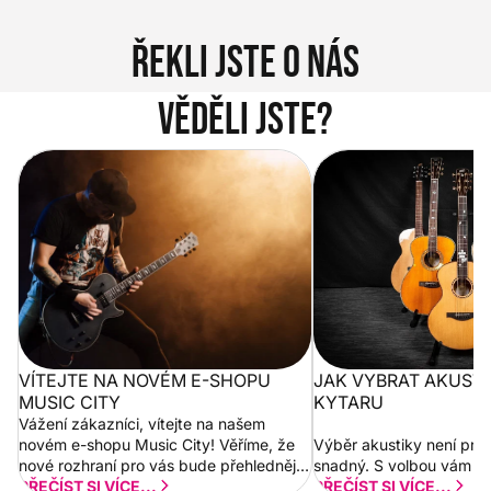
Řekli jste o nás
Věděli jste?
Vítejte na novém e-shopu Music
Jak vybrat akustickou
City
VÍTEJTE NA NOVÉM E-SHOPU
JAK VYBRAT AKUST
MUSIC CITY
KYTARU
Vážení zákazníci, vítejte na našem
novém e-shopu Music City! Věříme, že
Výběr akustiky není pro
nové rozhraní pro vás bude přehlednější
snadný. S volbou vám p
a rychlejší. Postupně budeme přidávat
PŘEČÍST SI VÍCE...
PŘEČÍST SI VÍCE...