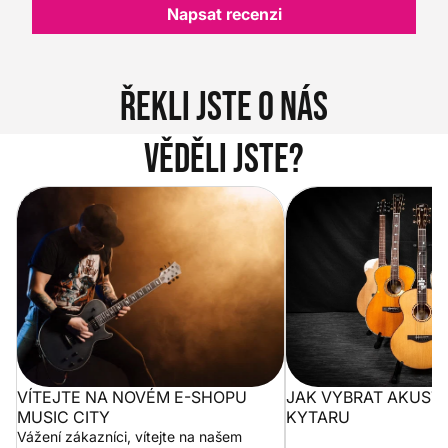
Napsat recenzi
Řekli jste o nás
Věděli jste?
Vítejte na novém e-shopu Music
Jak vybrat akustickou
City
VÍTEJTE NA NOVÉM E-SHOPU
JAK VYBRAT AKUST
MUSIC CITY
KYTARU
Vážení zákazníci, vítejte na našem