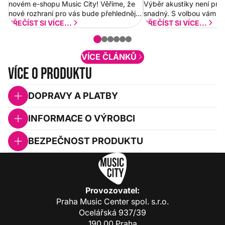
novém e-shopu Music City! Věříme, že
Výběr akustiky není pro
nové rozhraní pro vás bude přehlednější
snadný. S volbou vám p
a rychlejší. Postupně budeme přidávat
PŘEČÍST SI VÍCE...
PŘEČÍST SI VÍCE...
nové funkcionality a vylepšovat stávající
obsah. Váš názor nás...
VÍCE ČLÁNKŮ
Více o produktu
DOPRAVY A PLATBY
INFORMACE O VÝROBCI
BEZPEČNOST PRODUKTU
Provozovatel:
Praha Music Center spol. s.r.o.
Ocelářská 937/39
190 00 Praha