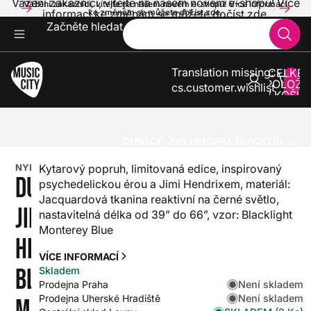
Vážení zákazníci, vítejte na našem novém e-shopu! Více
Vážení zákazníci, vítejte na našem novém e-shopu! Více informací
informací ke změnám se můžete dočíst zde.
ke změnám se můžete dočíst zde.
Začněte hledat
Translation missing:
CELKE
POLOŽE
cs.customer.wishlist
V KOŠÍK
0
KYTARY
PŘÍSLUŠENSTVÍ PRO KYTARY A BASKYTARY
ŘEMENY A POPRUHY NA KYTARY A BASKYTARY
NYLONOVÉ/TEXTILNÍ
DUNLOP JIMI HENDRIX BLACKLIGHT MONTEREY BLUE STRAP
NYLONOVÉ/TEXTILNÍ
Kytarový popruh, limitovaná edice, inspirovaný
DUNLOP
psychedelickou érou a Jimi Hendrixem, materiál:
Jacquardová tkanina reaktivní na černé světlo,
JIMI
nastavitelná délka od 39” do 66”, vzor: Blacklight
Monterey Blue
HENDRIX
VÍCE INFORMACÍ
BLACKLIGHT
Skladem
Není skladem
Prodejna Praha
Není skladem
Prodejna Uherské Hradiště
MONTEREY