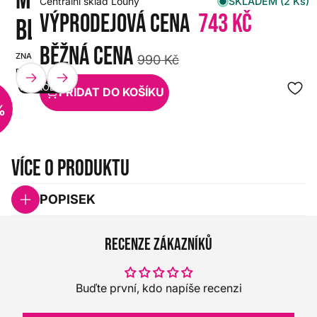
SKLADEM (2 Ks)
Centrální sklad Louny
Výprodejová cena
743 Kč
BLUE STRAP
Běžná cena
ZNAČKA:
SKU:
990 Kč
DUNLOP
HX0000000109145
VÝPRODEJ
PŘIDAT DO KOŠÍKU
%
Více o produktu
POPISEK
Recenze zákazníků
Buďte první, kdo napíše recenzi