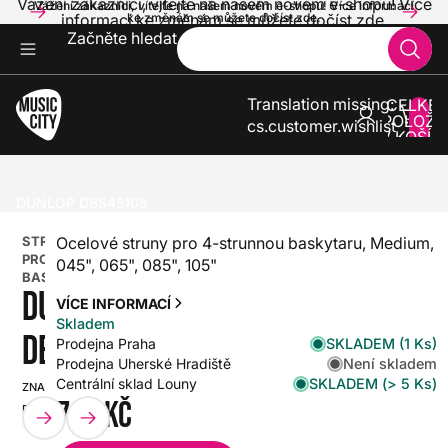
Vážení zákazníci, vítejte na našem novém e-shopu! Více
Vážení zákazníci, vítejte na našem novém e-shopu! Více informací
informací ke změnám se můžete dočíst zde.
ke změnám se můžete dočíst zde.
Začněte hledat
Translation missing:
CELKE
POLOŽE
cs.customer.wishlist
V KOŠÍK
0
BASKYTARY
STRUNY PRO BASKYTARY
STRUNY PRO 4STRUNNOU BASKYTARU
DUNLOP DBS45105
STRUNY
Ocelové struny pro 4-strunnou baskytaru, Medium,
PRO
045", 065", 085", 105"
BASKYTARU
DUNLOP
VÍCE INFORMACÍ
Skladem
DBS45105
SKLADEM (1 Ks)
Prodejna Praha
Není skladem
Prodejna Uherské Hradiště
SKLADEM (> 5 Ks)
Centrální sklad Louny
ZNAČKA:
SKU:
719 Kč
DUNLOP
HX0000000030073