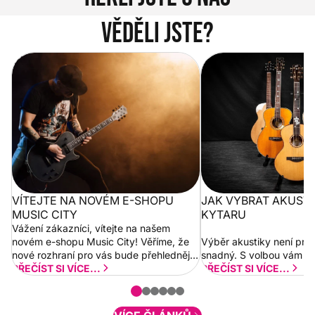
Věděli jste?
Vítejte na novém e-shopu Music
Jak vybrat akustickou
City
VÍTEJTE NA NOVÉM E-SHOPU
JAK VYBRAT AKUST
MUSIC CITY
KYTARU
Vážení zákazníci, vítejte na našem
novém e-shopu Music City! Věříme, že
Výběr akustiky není pro
nové rozhraní pro vás bude přehlednější
snadný. S volbou vám p
a rychlejší. Postupně budeme přidávat
PŘEČÍST SI VÍCE...
PŘEČÍST SI VÍCE...
nové funkcionality a vylepšovat stávající
obsah. Váš názor nás...