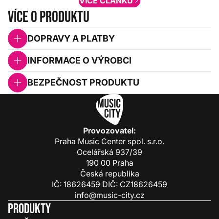
VÍCE ČLÁNKŮ
Více o produktu
DOPRAVY A PLATBY
INFORMACE O VÝROBCI
BEZPEČNOST PRODUKTU
Provozovatel:
Praha Music Center spol. s.r.o.
Ocelářská 937/39
190 00 Praha
Česká republika
IČ: 18626459 DIČ: CZ18626459
info@music-city.cz
Produkty