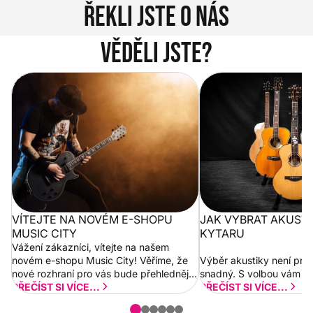
Řekli jste o nás
Věděli jste?
Vítejte na novém e-shopu Music
Jak vybrat akustickou
City
VÍTEJTE NA NOVÉM E-SHOPU
JAK VYBRAT AKUST
MUSIC CITY
KYTARU
Vážení zákazníci, vítejte na našem
novém e-shopu Music City! Věříme, že
Výběr akustiky není pro
nové rozhraní pro vás bude přehlednější
snadný. S volbou vám p
a rychlejší. Postupně budeme přidávat
PŘEČÍST SI VÍCE...
PŘEČÍST SI VÍCE...
nové funkcionality a vylepšovat stávající