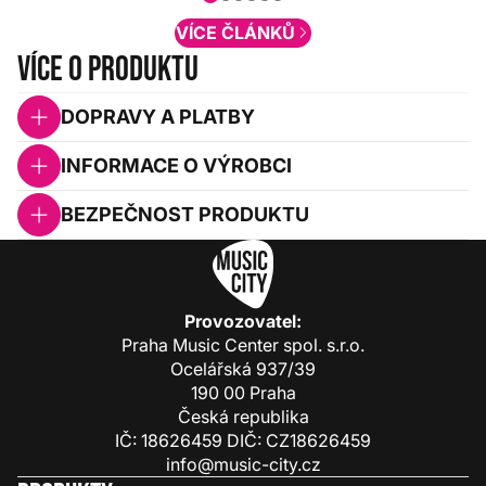
obsah. Váš názor nás...
VÍCE ČLÁNKŮ
Více o produktu
DOPRAVY A PLATBY
INFORMACE O VÝROBCI
BEZPEČNOST PRODUKTU
Provozovatel:
Praha Music Center spol. s.r.o.
Ocelářská 937/39
190 00 Praha
Česká republika
IČ: 18626459 DIČ: CZ18626459
info@music-city.cz