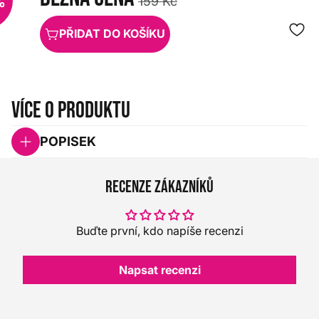
%
159 Kč
PŘIDAT DO KOŠÍKU
Více o produktu
POPISEK
Recenze zákazníků
Buďte první, kdo napíše recenzi
Napsat recenzi