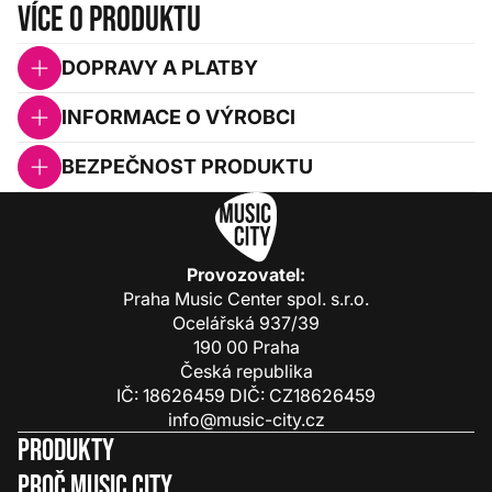
Více o produktu
DOPRAVY A PLATBY
INFORMACE O VÝROBCI
BEZPEČNOST PRODUKTU
Provozovatel:
Praha Music Center spol. s.r.o.
Ocelářská 937/39
190 00 Praha
Česká republika
IČ: 18626459 DIČ: CZ18626459
info@music-city.cz
Produkty
Proč Music City