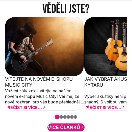
Věděli jste?
Vítejte na novém e-shopu Music
Jak vybrat akustickou
City
VÍTEJTE NA NOVÉM E-SHOPU
JAK VYBRAT AKUST
MUSIC CITY
KYTARU
Vážení zákazníci, vítejte na našem
novém e-shopu Music City! Věříme, že
Výběr akustiky není pro
nové rozhraní pro vás bude přehlednější
snadný. S volbou vám p
a rychlejší. Postupně budeme přidávat
PŘEČÍST SI VÍCE...
PŘEČÍST SI VÍCE...
nové funkcionality a vylepšovat stávající
obsah. Váš názor nás...
VÍCE ČLÁNKŮ