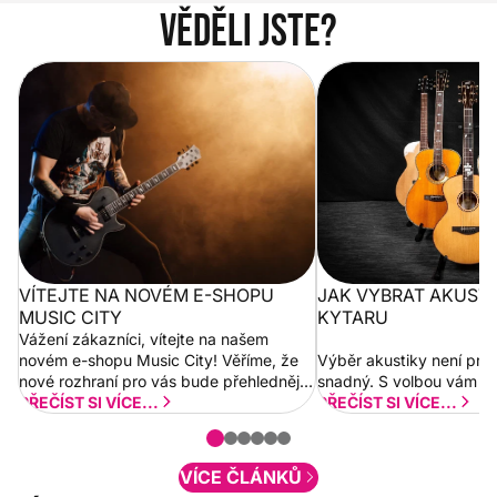
Věděli jste?
Vítejte na novém e-shopu Music
Jak vybrat akustickou
City
VÍTEJTE NA NOVÉM E-SHOPU
JAK VYBRAT AKUST
MUSIC CITY
KYTARU
Vážení zákazníci, vítejte na našem
novém e-shopu Music City! Věříme, že
Výběr akustiky není pro
nové rozhraní pro vás bude přehlednější
snadný. S volbou vám p
a rychlejší. Postupně budeme přidávat
PŘEČÍST SI VÍCE...
PŘEČÍST SI VÍCE...
nové funkcionality a vylepšovat stávající
obsah. Váš názor nás...
VÍCE ČLÁNKŮ