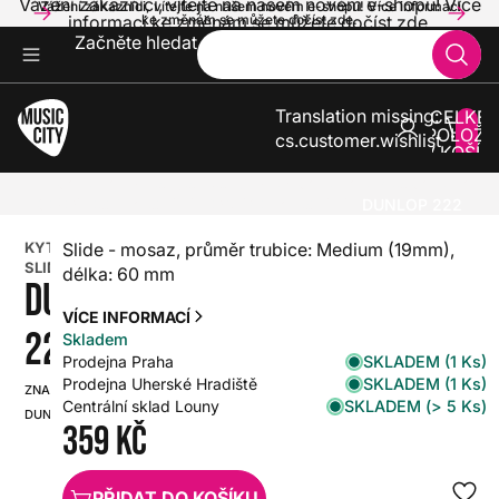
Vážení zákazníci, vítejte na našem novém e-shopu! Více
Vážení zákazníci, vítejte na našem novém e-shopu! Více informací
informací ke změnám se můžete dočíst zde.
ke změnám se můžete dočíst zde.
Začněte hledat
Translation missing:
CELKE
POLOŽE
cs.customer.wishlist
V KOŠÍK
0
KYTARY
PŘÍSLUŠENSTVÍ PRO KYTARY A BASKYTARY
KAPODASTRY, SLIDE, TONEBARY
SLIDE
DUNLOP 222
KYTAROVÝ
Slide - mosaz, průměr trubice: Medium (19mm),
SLIDE
délka: 60 mm
DUNLOP
VÍCE INFORMACÍ
222
Skladem
SKLADEM (1 Ks)
Prodejna Praha
SKLADEM (1 Ks)
Prodejna Uherské Hradiště
ZNAČKA:
SKU:
SKLADEM (> 5 Ks)
Centrální sklad Louny
DUNLOP
HX0000000023571
359 Kč
PŘIDAT DO KOŠÍKU